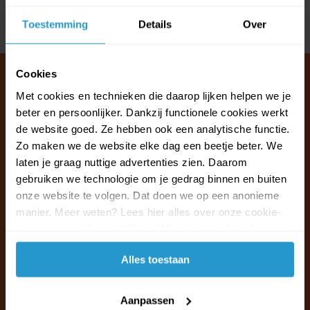
Toestemming
Details
Over
Delen
Cookies
Met cookies en technieken die daarop lijken helpen we je
beter en persoonlijker. Dankzij functionele cookies werkt
Klantenservice & FAQ
de website goed. Ze hebben ook een analytische functie.
Wij staan voor u klaar.
Zo maken we de website elke dag een beetje beter. We
laten je graag nuttige advertenties zien. Daarom
Ma t/m vr van 09:30 - 16:00 telefonisch
gebruiken we technologie om je gedrag binnen en buiten
+31 (0)13 785 62 41
onze website te volgen. Dat doen we op een anonieme
manier. Meer weten? Lees hier alles over onze cookie-
en privacyverklaring. Klik op 'Alles toestaan' om te
Naar de klantenservice & FAQ
accepteren.
Alles toestaan
+31 (0)13 785 62 41
info@jouwoutlet.nl
Aanpassen