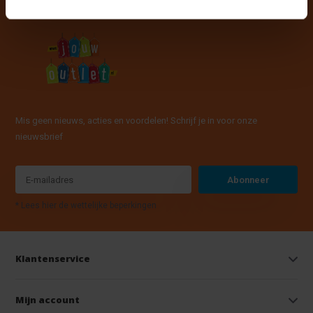
Mis geen nieuws, acties en voordelen! Schrijf je in voor onze
nieuwsbrief
Abonneer
* Lees hier de wettelijke beperkingen
Klantenservice
Mijn account