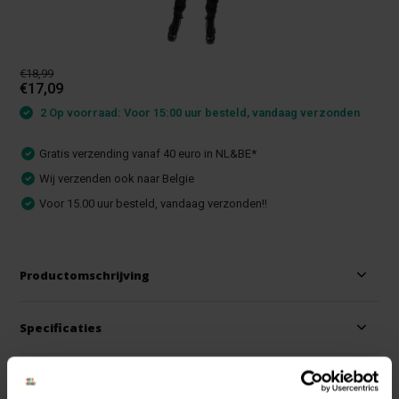
€18,99
€17,09
2 Op voorraad: Voor 15:00 uur besteld, vandaag verzonden
Gratis verzending vanaf 40 euro in NL&BE*
Wij verzenden ook naar Belgie
Voor 15.00 uur besteld, vandaag verzonden!!
Productomschrijving
Specificaties
Reviews