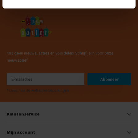
Mis geen nieuws, acties en voordelen! Schrijf je in voor onze
nieuwsbrief
Abonneer
* Lees hier de wettelijke beperkingen
Klantenservice
Mijn account