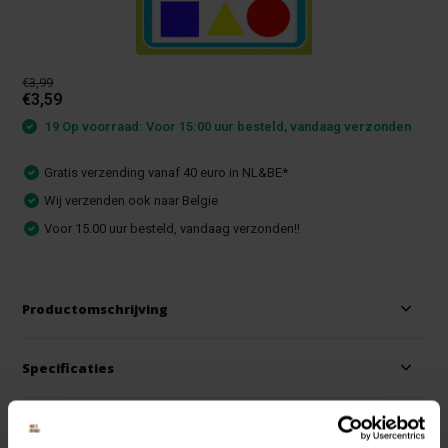
€3,99
€3,59
19 Op voorraad: Voor 15:00 uur besteld, vandaag verzonden
Gratis verzending vanaf 40 euro in NL&BE*
Wij verzenden ook naar Belgie
Voor 15.00 uur besteld, vandaag verzonden!!
Productomschrijving
Specificaties
Reviews