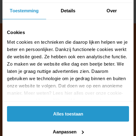
Toestemming
Details
Over
Delen
Cookies
Met cookies en technieken die daarop lijken helpen we je
beter en persoonlijker. Dankzij functionele cookies werkt
Klantenservice & FAQ
de website goed. Ze hebben ook een analytische functie.
Wij staan voor u klaar.
Zo maken we de website elke dag een beetje beter. We
laten je graag nuttige advertenties zien. Daarom
Ma t/m vr van 09:30 - 16:00 telefonisch
gebruiken we technologie om je gedrag binnen en buiten
+31 (0)13 785 62 41
onze website te volgen. Dat doen we op een anonieme
manier. Meer weten? Lees hier alles over onze cookie-
en privacyverklaring. Klik op 'Alles toestaan' om te
Naar de klantenservice & FAQ
accepteren.
Alles toestaan
+31 (0)13 785 62 41
info@jouwoutlet.nl
Aanpassen