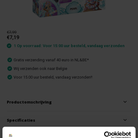
€7,99
€7,19
1 Op voorraad: Voor 15:00 uur besteld, vandaag verzonden
Gratis verzending vanaf 40 euro in NL&BE*
Wij verzenden ook naar Belgie
Voor 15.00 uur besteld, vandaag verzonden!!
Productomschrijving
Specificaties