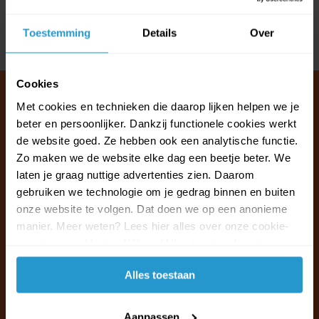
Reviews
Toestemming
Details
Over
Delen
Cookies
Met cookies en technieken die daarop lijken helpen we je
beter en persoonlijker. Dankzij functionele cookies werkt
Klantenservice & FAQ
de website goed. Ze hebben ook een analytische functie.
Wij staan voor u klaar.
Zo maken we de website elke dag een beetje beter. We
laten je graag nuttige advertenties zien. Daarom
gebruiken we technologie om je gedrag binnen en buiten
Ma t/m vr van 09:30 - 16:00 telefonisch
onze website te volgen. Dat doen we op een anonieme
+31 (0)13 785 62 41
manier. Meer weten? Lees hier alles over onze cookie-
en privacyverklaring. Klik op 'Alles toestaan' om te
Naar de klantenservice & FAQ
accepteren.
Alles toestaan
+31 (0)13 785 62 41
info@jouwoutlet.nl
Aanpassen