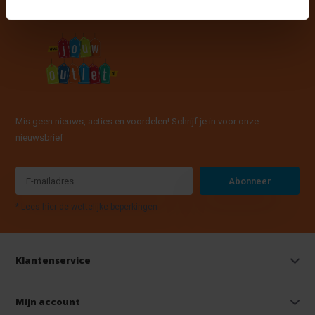
Mis geen nieuws, acties en voordelen! Schrijf je in voor onze
nieuwsbrief
Abonneer
* Lees hier de wettelijke beperkingen
Klantenservice
Mijn account