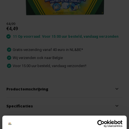
€4,99
€4,49
11 Op voorraad: Voor 15:00 uur besteld, vandaag verzonden
Gratis verzending vanaf 40 euro in NL&BE*
Wij verzenden ook naar Belgie
Voor 15.00 uur besteld, vandaag verzonden!!
Productomschrijving
Specificaties
Reviews