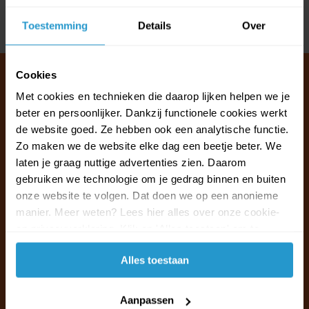
Toestemming
Details
Over
Delen
Cookies
Met cookies en technieken die daarop lijken helpen we je
beter en persoonlijker. Dankzij functionele cookies werkt
Klantenservice & FAQ
de website goed. Ze hebben ook een analytische functie.
Wij staan voor u klaar.
Zo maken we de website elke dag een beetje beter. We
laten je graag nuttige advertenties zien. Daarom
Ma t/m vr van 09:30 - 16:00 telefonisch
gebruiken we technologie om je gedrag binnen en buiten
+31 (0)13 785 62 41
onze website te volgen. Dat doen we op een anonieme
manier. Meer weten? Lees hier alles over onze cookie-
en privacyverklaring. Klik op 'Alles toestaan' om te
Naar de klantenservice & FAQ
accepteren.
Alles toestaan
+31 (0)13 785 62 41
info@jouwoutlet.nl
Aanpassen