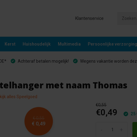
Klantenservice
Kerst
Huishoudelijk
Multimedia
Persoonlijke verzorgin
&DE*
Achteraf betalen mogelijk!
Wegens vakantie worden deze
leutelhanger met naam Thomas
kijk alles Speelgoed
€0,55
€0,49
25 
€ 0,55
€ 0,49
-
+