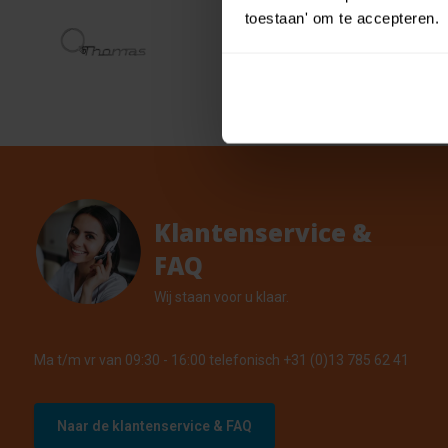
Cool 
toestaan' om te accepteren.
€ 0,55
naam
€ 0,49
25 Op v
Klantenservice &
FAQ
Wij staan voor u klaar.
Ma t/m vr van 09:30 - 16:00 telefonisch +31 (0)13 785 62 41
Naar de klantenservice & FAQ