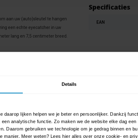
Specificaties
om aan uw (auto)sleutel te hangen
EAN
ring een echte eyecatcher in uw
meter lang en 7,5 centimeter breed.
Details
 daarop lijken helpen we je beter en persoonlijker. Dankzij func
een analytische functie. Zo maken we de website elke dag een b
ien. Daarom gebruiken we technologie om je gedrag binnen en bui
manier. Meer weten? Lees hier alles over onze cookie- en privac