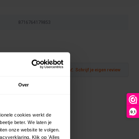
8716764179853
Schrijf je eigen review
Over
9,1
tionele cookies werkt de
eetje beter. We laten je
ten onze website te volgen.
yverklaring. Klik op 'Alles