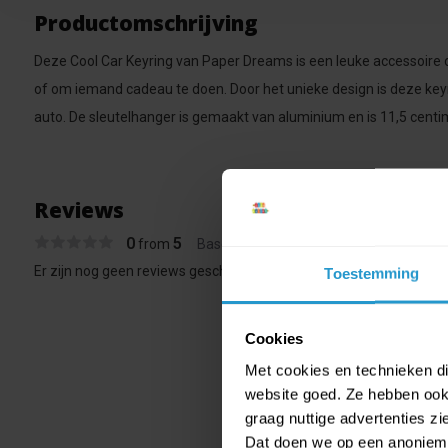
Productomschrijving
Deze Cool Car Keyring van Paper Dreams is een leuke accessoire 
of om iemand cadeau te doen. Door het unieke design is deze key
auto. De sleutelhanger is gemaakt van aluminium en is 11,5 centi
Reviews
0
5
from
Based on 0 reviews
Er zijn nog geen reviews geschreven over dit product..
Toestemming
Cookies
Met cookies en technieken die
website goed. Ze hebben ook 
graag nuttige advertenties z
Dat doen we op een anonieme 