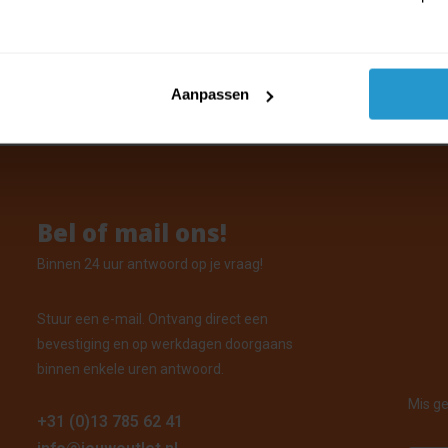
car keyrings - Auto sleutelhanger m
 Thomas
oorraad: Voor 15:00 uur besteld, vandaag verzonden
Aanpassen
Bel of mail ons!
Binnen 24 uur antwoord op je vraag!
Stuur een e-mail. Ontvang direct een
bevestiging en op werkdagen doorgaans
binnen enkele uren antwoord.
Mis ge
+31 (0)13 785 62 41