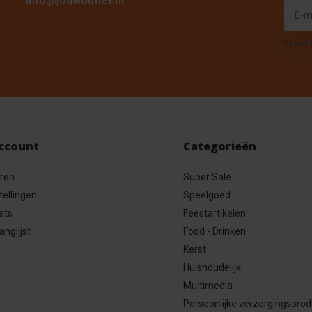
info@jouwoutlet.nl
* Lees 
account
Categorieën
eren
Super Sale
tellingen
Speelgoed
ets
Feestartikelen
anglijst
Food - Drinken
Kerst
Huishoudelijk
Multimedia
Persoonlijke verzorgingspro