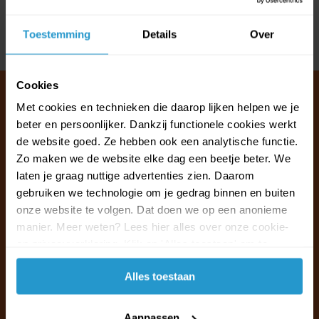
Reviews
Toestemming
Details
Over
Delen
Cookies
Met cookies en technieken die daarop lijken helpen we je
beter en persoonlijker. Dankzij functionele cookies werkt
Klantenservice & FAQ
de website goed. Ze hebben ook een analytische functie.
Wij staan voor u klaar.
Zo maken we de website elke dag een beetje beter. We
laten je graag nuttige advertenties zien. Daarom
gebruiken we technologie om je gedrag binnen en buiten
Ma t/m vr van 09:30 - 16:00 telefonisch
onze website te volgen. Dat doen we op een anonieme
+31 (0)13 785 62 41
manier. Meer weten? Lees hier alles over onze cookie-
en privacyverklaring. Klik op 'Alles toestaan' om te
Naar de klantenservice & FAQ
accepteren.
Alles toestaan
+31 (0)13 785 62 41
info@jouwoutlet.nl
Aanpassen