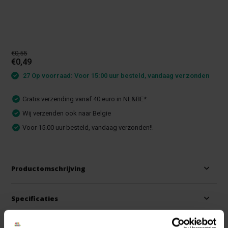
€0,55
€0,49
27 Op voorraad: Voor 15:00 uur besteld, vandaag verzonden
Gratis verzending vanaf 40 euro in NL&BE*
Wij verzenden ook naar Belgie
Voor 15.00 uur besteld, vandaag verzonden!!
Productomschrijving
Specificaties