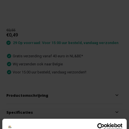
€0,55
€0,49
29 Op voorraad: Voor 15:00 uur besteld, vandaag verzonden
Gratis verzending vanaf 40 euro in NL&BE*
Wij verzenden ook naar Belgie
Voor 15.00 uur besteld, vandaag verzonden!!
Productomschrijving
Specificaties