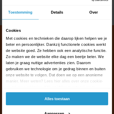
Reviews
Toestemming
Details
Over
Delen
Cookies
Met cookies en technieken die daarop lijken helpen we je
beter en persoonlijker. Dankzij functionele cookies werkt
Klantenservice & FAQ
de website goed. Ze hebben ook een analytische functie.
Wij staan voor u klaar.
Zo maken we de website elke dag een beetje beter. We
laten je graag nuttige advertenties zien. Daarom
gebruiken we technologie om je gedrag binnen en buiten
Ma t/m vr van 09:30 - 16:00 telefonisch
onze website te volgen. Dat doen we op een anonieme
+31 (0)13 785 62 41
manier. Meer weten? Lees hier alles over onze cookie-
en privacyverklaring. Klik op 'Alles toestaan' om te
Naar de klantenservice & FAQ
accepteren.
Alles toestaan
+31 (0)13 785 62 41
info@jouwoutlet.nl
Aanpassen