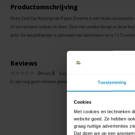
Productomschrijving
Deze Cool Car Keyring van Paper Dreams is een leuke accessoire 
of om iemand cadeau te doen. Door het unieke design is deze key
auto. De sleutelhanger is gemaakt van aluminium en is 11,5 centi
Reviews
0
5
from
Based on 0 reviews
Er zijn nog geen reviews geschreven over dit product..
Toestemming
Cookies
Met cookies en technieken die
website goed. Ze hebben ook 
graag nuttige advertenties z
Dat doen we op een anonieme 