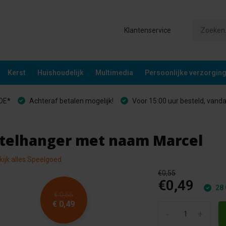
Klantenservice
Kerst
Huishoudelijk
Multimedia
Persoonlijke verzorgin
&DE*
Achteraf betalen mogelijk!
Voor 15:00 uur besteld, vand
eutelhanger met naam Marcel
kijk alles Speelgoed
€0,55
€0,49
28 
€ 0,55
€ 0,49
-
+