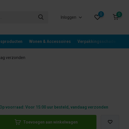
0
0
Inloggen
gsproducten
Wonen & Accessoires
Verpakkingsschade
Div
aag verzonden
Op voorraad: Voor 15:00 uur besteld, vandaag verzonden
Toevoegen aan winkelwagen