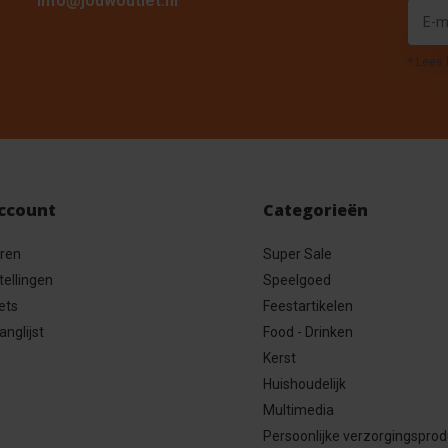
info@jouwoutlet.nl
* Lees 
account
Categorieën
eren
Super Sale
tellingen
Speelgoed
ets
Feestartikelen
anglijst
Food - Drinken
Kerst
Huishoudelijk
Multimedia
Persoonlijke verzorgingspro