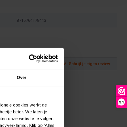
8716764178443
Schrijf je eigen review
Over
9,1
tionele cookies werkt de
eetje beter. We laten je
ten onze website te volgen.
yverklaring. Klik op 'Alles