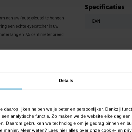
Specificaties
om aan uw (auto)sleutel te hangen
EAN
ring een echte eyecatcher in uw
meter lang en 7,5 centimeter breed.
Details
 daarop lijken helpen we je beter en persoonlijker. Dankzij func
een analytische functie. Zo maken we de website elke dag een b
ien. Daarom gebruiken we technologie om je gedrag binnen en bui
manier. Meer weten? Lees hier alles over onze cookie- en privac