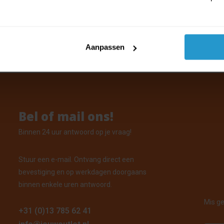
car keyrings - Auto sleutelhanger m
Marcel
oorraad: Voor 15:00 uur besteld, vandaag verzonden
Aanpassen
Bel of mail ons!
Binnen 24 uur antwoord op je vraag!
Stuur een e-mail. Ontvang direct een
bevestiging en op werkdagen doorgaans
binnen enkele uren antwoord.
Mis ge
+31 (0)13 785 62 41