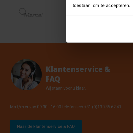
Cool 
toestaan' om te accepteren.
€ 0,55
naam 
€ 0,49
28 Op v
Klantenservice &
FAQ
Wij staan voor u klaar.
Ma t/m vr van 09:30 - 16:00 telefonisch +31 (0)13 785 62 41
Naar de klantenservice & FAQ