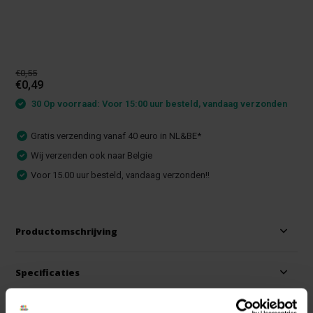
€0,55
€0,49
30 Op voorraad: Voor 15:00 uur besteld, vandaag verzonden
Gratis verzending vanaf 40 euro in NL&BE*
Wij verzenden ook naar Belgie
Voor 15.00 uur besteld, vandaag verzonden!!
Productomschrijving
Specificaties