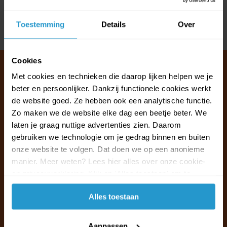
Reviews
Toestemming
Details
Over
Delen
Cookies
Met cookies en technieken die daarop lijken helpen we je
beter en persoonlijker. Dankzij functionele cookies werkt
Klantenservice & FAQ
de website goed. Ze hebben ook een analytische functie.
Wij staan voor u klaar.
Zo maken we de website elke dag een beetje beter. We
laten je graag nuttige advertenties zien. Daarom
gebruiken we technologie om je gedrag binnen en buiten
Ma t/m vr van 09:30 - 16:00 telefonisch
onze website te volgen. Dat doen we op een anonieme
+31 (0)13 785 62 41
manier. Meer weten? Lees hier alles over onze cookie-
en privacyverklaring. Klik op 'Alles toestaan' om te
Naar de klantenservice & FAQ
accepteren.
Alles toestaan
+31 (0)13 785 62 41
info@jouwoutlet.nl
Aanpassen