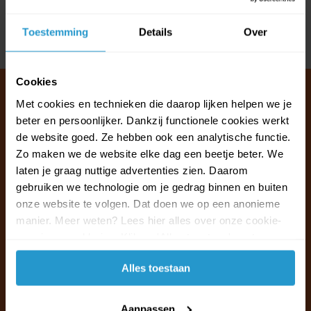
Reviews
Toestemming
Details
Over
Delen
Cookies
Met cookies en technieken die daarop lijken helpen we je
beter en persoonlijker. Dankzij functionele cookies werkt
Klantenservice & FAQ
de website goed. Ze hebben ook een analytische functie.
Wij staan voor u klaar.
Zo maken we de website elke dag een beetje beter. We
laten je graag nuttige advertenties zien. Daarom
gebruiken we technologie om je gedrag binnen en buiten
Ma t/m vr van 09:30 - 16:00 telefonisch
onze website te volgen. Dat doen we op een anonieme
+31 (0)13 785 62 41
manier. Meer weten? Lees hier alles over onze cookie-
en privacyverklaring. Klik op 'Alles toestaan' om te
Naar de klantenservice & FAQ
accepteren.
Alles toestaan
+31 (0)13 785 62 41
info@jouwoutlet.nl
Aanpassen