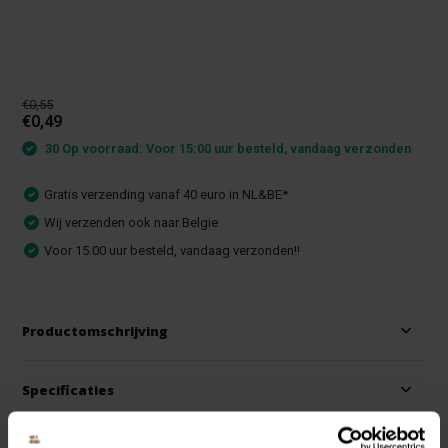
€0,55
€0,49
30 Op voorraad: Voor 15:00 uur besteld, vandaag verzonden
Gratis verzending vanaf 40 euro in NL&BE*
Wij verzenden ook naar Belgie
Voor 15.00 uur besteld, vandaag verzonden!!
Productomschrijving
Specificaties