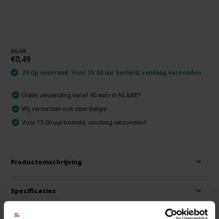
€0,55
€0,49
29 Op voorraad: Voor 15:00 uur besteld, vandaag verzonden
Gratis verzending vanaf 40 euro in NL&BE*
Wij verzenden ook naar Belgie
Voor 15.00 uur besteld, vandaag verzonden!!
Productomschrijving
Specificaties