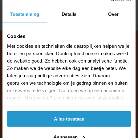
Reviews
Toestemming
Details
Over
Delen
Cookies
Met cookies en technieken die daarop lijken helpen we je
beter en persoonlijker. Dankzij functionele cookies werkt
Klantenservice & FAQ
de website goed. Ze hebben ook een analytische functie.
Wij staan voor u klaar.
Zo maken we de website elke dag een beetje beter. We
laten je graag nuttige advertenties zien. Daarom
gebruiken we technologie om je gedrag binnen en buiten
Ma t/m vr van 09:30 - 16:00 telefonisch
onze website te volgen. Dat doen we op een anonieme
+31 (0)13 785 62 41
manier. Meer weten? Lees hier alles over onze cookie-
en privacyverklaring. Klik op 'Alles toestaan' om te
Naar de klantenservice & FAQ
accepteren.
Alles toestaan
+31 (0)13 785 62 41
info@jouwoutlet.nl
Aanpassen