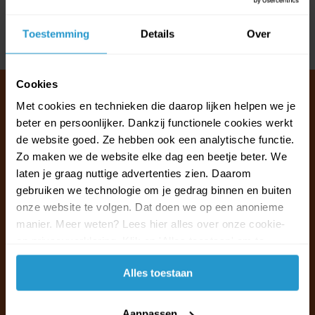
Reviews
Toestemming
Details
Over
Delen
Cookies
Met cookies en technieken die daarop lijken helpen we je
beter en persoonlijker. Dankzij functionele cookies werkt
Klantenservice & FAQ
de website goed. Ze hebben ook een analytische functie.
Wij staan voor u klaar.
Zo maken we de website elke dag een beetje beter. We
laten je graag nuttige advertenties zien. Daarom
gebruiken we technologie om je gedrag binnen en buiten
Ma t/m vr van 09:30 - 16:00 telefonisch
onze website te volgen. Dat doen we op een anonieme
+31 (0)13 785 62 41
manier. Meer weten? Lees hier alles over onze cookie-
en privacyverklaring. Klik op 'Alles toestaan' om te
Naar de klantenservice & FAQ
accepteren.
Alles toestaan
+31 (0)13 785 62 41
info@jouwoutlet.nl
Aanpassen