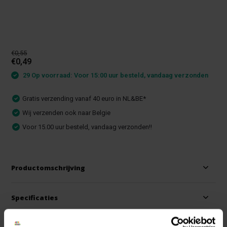
€0,55
€0,49
29 Op voorraad: Voor 15:00 uur besteld, vandaag verzonden
Gratis verzending vanaf 40 euro in NL&BE*
Wij verzenden ook naar Belgie
Voor 15.00 uur besteld, vandaag verzonden!!
Productomschrijving
Specificaties