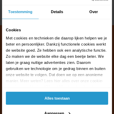
Reviews
Toestemming
Details
Over
Delen
Cookies
Met cookies en technieken die daarop lijken helpen we je
beter en persoonlijker. Dankzij functionele cookies werkt
Klantenservice & FAQ
de website goed. Ze hebben ook een analytische functie.
Wij staan voor u klaar.
Zo maken we de website elke dag een beetje beter. We
laten je graag nuttige advertenties zien. Daarom
gebruiken we technologie om je gedrag binnen en buiten
Ma t/m vr van 09:30 - 16:00 telefonisch
onze website te volgen. Dat doen we op een anonieme
+31 (0)13 785 62 41
manier. Meer weten? Lees hier alles over onze cookie-
en privacyverklaring. Klik op 'Alles toestaan' om te
Naar de klantenservice & FAQ
accepteren.
Alles toestaan
+31 (0)13 785 62 41
info@jouwoutlet.nl
Aanpassen