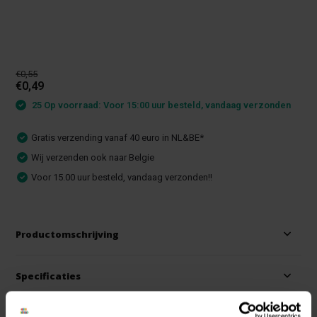
€0,55
€0,49
25 Op voorraad: Voor 15:00 uur besteld, vandaag verzonden
Gratis verzending vanaf 40 euro in NL&BE*
Wij verzenden ook naar Belgie
Voor 15.00 uur besteld, vandaag verzonden!!
Productomschrijving
Specificaties