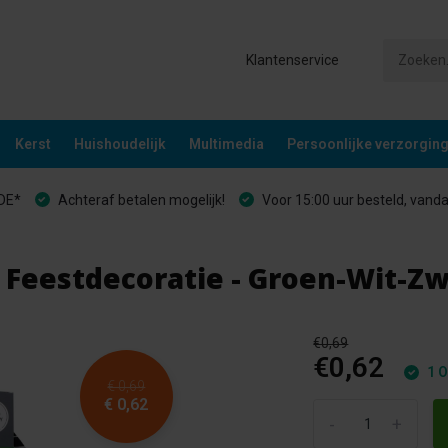
Klantenservice
Kerst
Huishoudelijk
Multimedia
Persoonlijke verzorgin
&DE*
Achteraf betalen mogelijk!
Voor 15:00 uur besteld, vand
 Feestdecoratie - Groen-Wit-Zwa
€0,69
€0,62
1 O
€ 0,69
€ 0,62
-
+