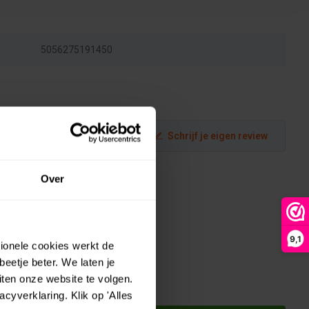
5056275191450
Schrijf je eigen review
Over
9,1
tionele cookies werkt de
eetje beter. We laten je
ten onze website te volgen.
yverklaring. Klik op 'Alles
ie -