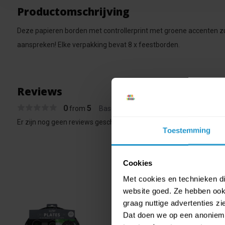
Productomschrijving
Deze papieren borden met controllerprint met groene accenten z
aanspreken! Elke verpakking bevat 8 x feestborden.
Reviews
0
5
from
Based on 0 reviews
Er zijn nog geen reviews geschreven over dit product..
Toestemming
Cookies
Met cookies en technieken die
website goed. Ze hebben ook 
graag nuttige advertenties z
Dat doen we op een anonieme 
Contr