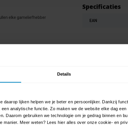
Specificaties
ullen elke gameliefhebber
EAN
Details
 daarop lijken helpen we je beter en persoonlijker. Dankzij func
een analytische functie. Zo maken we de website elke dag een b
ien. Daarom gebruiken we technologie om je gedrag binnen en bui
manier. Meer weten? Lees hier alles over onze cookie- en privac
oller papieren borden - Feestdecorat