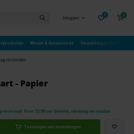
0
0
Inloggen
gsproducten
Wonen & Accessoires
Verpakkingsschade
Div
aag verzonden
rt - Papier
p voorraad: Voor 15:00 uur besteld, vandaag verzonden
Toevoegen aan winkelwagen