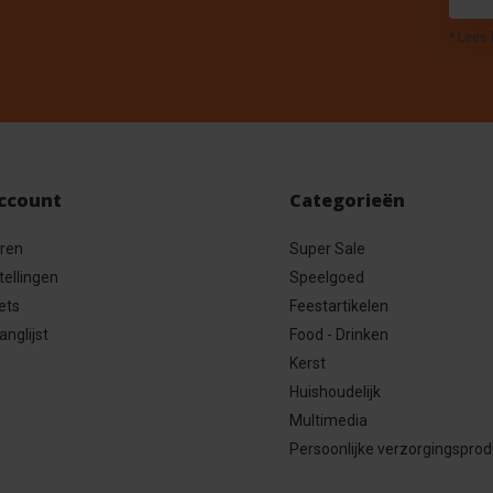
* Lees 
account
Categorieën
eren
Super Sale
tellingen
Speelgoed
ets
Feestartikelen
anglijst
Food - Drinken
Kerst
Huishoudelijk
Multimedia
Persoonlijke verzorgingspro