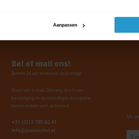
-Wit-Zwart - Papier
orraad: Voor 15:00 uur besteld, vandaag verzonden
Aanpassen
Bel of mail ons!
Binnen 24 uur antwoord op je vraag!
Stuur een e-mail. Ontvang direct een
bevestiging en op werkdagen doorgaans
binnen enkele uren antwoord.
Mis ge
+31 (0)13 785 62 41
info@jouwoutlet.nl