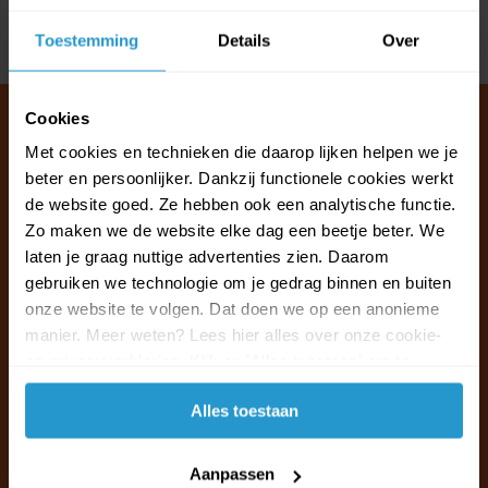
Toestemming
Details
Over
Delen
Cookies
Met cookies en technieken die daarop lijken helpen we je
beter en persoonlijker. Dankzij functionele cookies werkt
Klantenservice & FAQ
de website goed. Ze hebben ook een analytische functie.
Wij staan voor u klaar.
Zo maken we de website elke dag een beetje beter. We
laten je graag nuttige advertenties zien. Daarom
Ma t/m vr van 09:30 - 16:00 telefonisch
gebruiken we technologie om je gedrag binnen en buiten
+31 (0)13 785 62 41
onze website te volgen. Dat doen we op een anonieme
manier. Meer weten? Lees hier alles over onze cookie-
en privacyverklaring. Klik op 'Alles toestaan' om te
Naar de klantenservice & FAQ
accepteren.
Alles toestaan
+31 (0)13 785 62 41
info@jouwoutlet.nl
Aanpassen