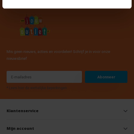
Mis geen nieuws, acties en voordelen! Schrijf je in voor onze
nieuwsbrief
Abonneer
* Lees hier de wettelijke beperkingen
Klantenservice
Mijn account