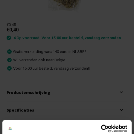
€0,45
€0,40
4 Op voorraad: Voor 15:00 uur besteld, vandaag verzonden
Gratis verzending vanaf 40 euro in NL&BE*
Wij verzenden ook naar Belgie
Voor 15.00 uur besteld, vandaag verzonden!!
Productomschrijving
Specificaties
Reviews