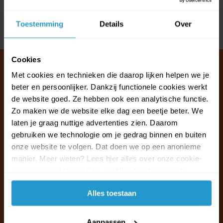
Reviews
Toestemming
Details
Over
Delen
Cookies
Met cookies en technieken die daarop lijken helpen we je
beter en persoonlijker. Dankzij functionele cookies werkt
Klantenservice & FAQ
de website goed. Ze hebben ook een analytische functie.
Wij staan voor u klaar.
Zo maken we de website elke dag een beetje beter. We
laten je graag nuttige advertenties zien. Daarom
gebruiken we technologie om je gedrag binnen en buiten
Ma t/m vr van 09:30 - 16:00 telefonisch
onze website te volgen. Dat doen we op een anonieme
+31 (0)13 785 62 41
manier. Meer weten? Lees hier alles over onze cookie-
en privacyverklaring. Klik op 'Alles toestaan' om te
Naar de klantenservice & FAQ
accepteren.
Alles toestaan
+31 (0)13 785 62 41
info@jouwoutlet.nl
Aanpassen