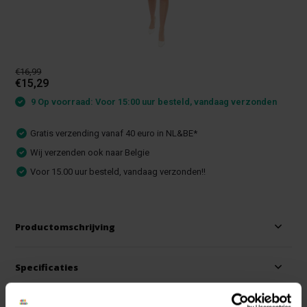
€16,99
€15,29
9 Op voorraad: Voor 15:00 uur besteld, vandaag verzonden
Gratis verzending vanaf 40 euro in NL&BE*
Wij verzenden ook naar Belgie
Voor 15.00 uur besteld, vandaag verzonden!!
Productomschrijving
Specificaties