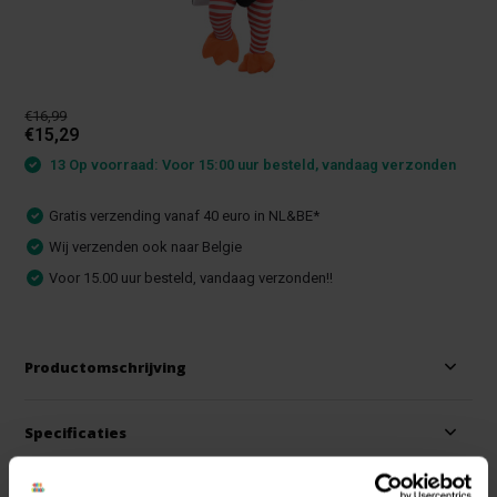
€16,99
€15,29
13 Op voorraad: Voor 15:00 uur besteld, vandaag verzonden
Gratis verzending vanaf 40 euro in NL&BE*
Wij verzenden ook naar Belgie
Voor 15.00 uur besteld, vandaag verzonden!!
Productomschrijving
Specificaties