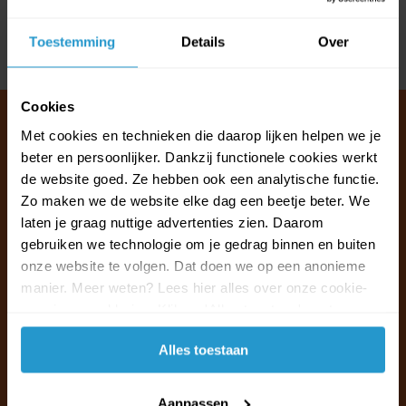
Reviews
Toestemming
Details
Over
Delen
Cookies
Met cookies en technieken die daarop lijken helpen we je
beter en persoonlijker. Dankzij functionele cookies werkt
Klantenservice & FAQ
de website goed. Ze hebben ook een analytische functie.
Wij staan voor u klaar.
Zo maken we de website elke dag een beetje beter. We
laten je graag nuttige advertenties zien. Daarom
gebruiken we technologie om je gedrag binnen en buiten
Ma t/m vr van 09:30 - 16:00 telefonisch
onze website te volgen. Dat doen we op een anonieme
+31 (0)13 785 62 41
manier. Meer weten? Lees hier alles over onze cookie-
en privacyverklaring. Klik op 'Alles toestaan' om te
Naar de klantenservice & FAQ
accepteren.
Alles toestaan
+31 (0)13 785 62 41
info@jouwoutlet.nl
Aanpassen