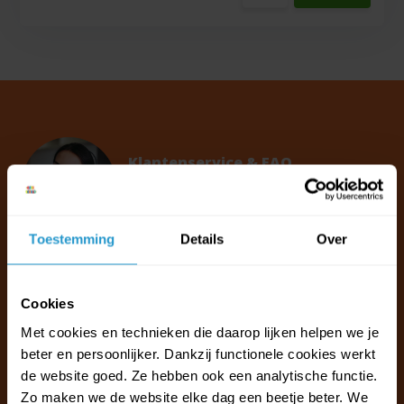
Klantenservice & FAQ
Wij staan voor u klaar.
Toestemming
Details
Over
Ma t/m vr van 09:30 - 16:00 telefonisch
+31 (0)13 785 62 41
Cookies
Naar de klantenservice & FAQ
Met cookies en technieken die daarop lijken helpen we je
beter en persoonlijker. Dankzij functionele cookies werkt
+31 (0)13 785 62 41
info@jouwoutlet.nl
de website goed. Ze hebben ook een analytische functie.
Zo maken we de website elke dag een beetje beter. We