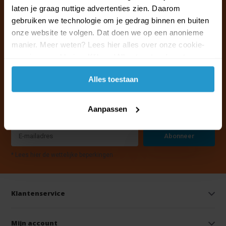
laten je graag nuttige advertenties zien. Daarom
gebruiken we technologie om je gedrag binnen en buiten
onze website te volgen. Dat doen we op een anonieme
manier. Meer weten? Lees hier alles over onze cookie-
en privacyverklaring. Klik op 'Alles toestaan' om te
accepteren.
Alles toestaan
Mis geen nieuws, acties en voordelen! Schrijf je in voor onze
nieuwsbrief
Aanpassen
Abonneer
* Lees hier de wettelijke beperkingen
Klantenservice
Mijn account