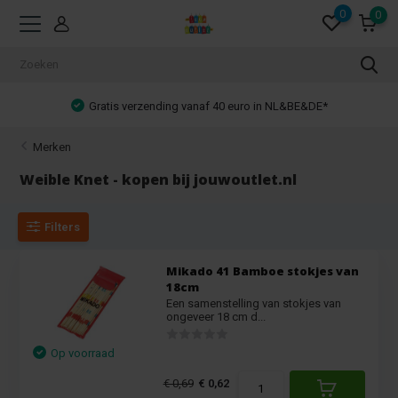
0
0
Gratis verzending vanaf 40 euro in NL&BE&DE*
Merken
Weible Knet - kopen bij jouwoutlet.nl
Filters
Mikado 41 Bamboe stokjes van
18cm
Een samenstelling van stokjes van
ongeveer 18 cm d...
Op voorraad
€ 0,69
€ 0,62