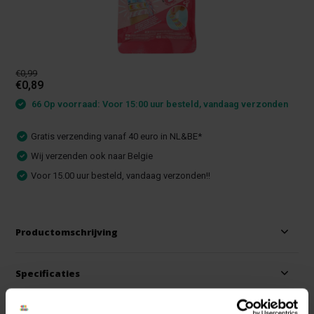
€0,99
€0,89
66 Op voorraad: Voor 15:00 uur besteld, vandaag verzonden
Gratis verzending vanaf 40 euro in NL&BE*
Wij verzenden ook naar Belgie
Voor 15.00 uur besteld, vandaag verzonden!!
Productomschrijving
Specificaties