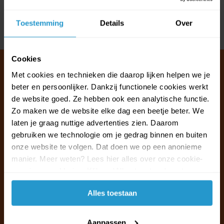
Reviews
Toestemming
Details
Over
Delen
Cookies
Met cookies en technieken die daarop lijken helpen we je
beter en persoonlijker. Dankzij functionele cookies werkt
Klantenservice & FAQ
de website goed. Ze hebben ook een analytische functie.
Wij staan voor u klaar.
Zo maken we de website elke dag een beetje beter. We
laten je graag nuttige advertenties zien. Daarom
gebruiken we technologie om je gedrag binnen en buiten
Ma t/m vr van 09:30 - 16:00 telefonisch
onze website te volgen. Dat doen we op een anonieme
+31 (0)13 785 62 41
manier. Meer weten? Lees hier alles over onze cookie-
en privacyverklaring. Klik op 'Alles toestaan' om te
Naar de klantenservice & FAQ
accepteren.
Alles toestaan
+31 (0)13 785 62 41
info@jouwoutlet.nl
Aanpassen