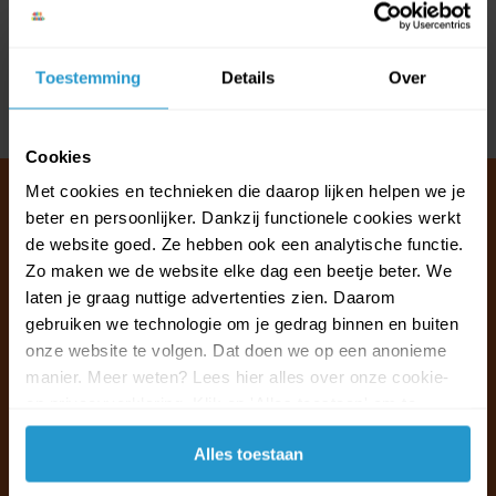
Reviews
Toestemming
Details
Over
Delen
Cookies
Met cookies en technieken die daarop lijken helpen we je
beter en persoonlijker. Dankzij functionele cookies werkt
de website goed. Ze hebben ook een analytische functie.
Klantenservice & FAQ
Zo maken we de website elke dag een beetje beter. We
Wij staan voor u klaar.
laten je graag nuttige advertenties zien. Daarom
gebruiken we technologie om je gedrag binnen en buiten
onze website te volgen. Dat doen we op een anonieme
Ma t/m vr van 09:30 - 16:00 telefonisch
manier. Meer weten? Lees hier alles over onze cookie-
+31 (0)13 785 62 41
en privacyverklaring. Klik op 'Alles toestaan' om te
accepteren.
Naar de klantenservice & FAQ
Alles toestaan
+31 (0)13 785 62 41