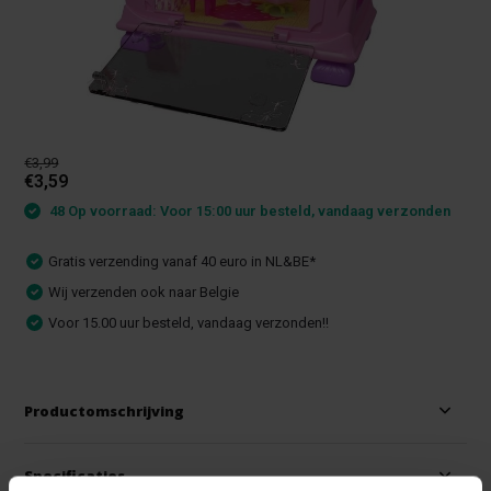
€3,99
€3,59
48 Op voorraad: Voor 15:00 uur besteld, vandaag verzonden
Gratis verzending vanaf 40 euro in NL&BE*
Wij verzenden ook naar Belgie
Voor 15.00 uur besteld, vandaag verzonden!!
Productomschrijving
Specificaties