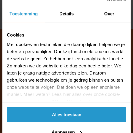
Reviews
Toestemming
Details
Over
Delen
Cookies
Met cookies en technieken die daarop lijken helpen we je
beter en persoonlijker. Dankzij functionele cookies werkt
Klantenservice & FAQ
de website goed. Ze hebben ook een analytische functie.
Wij staan voor u klaar.
Zo maken we de website elke dag een beetje beter. We
laten je graag nuttige advertenties zien. Daarom
gebruiken we technologie om je gedrag binnen en buiten
Ma t/m vr van 09:30 - 16:00 telefonisch
onze website te volgen. Dat doen we op een anonieme
+31 (0)13 785 62 41
manier. Meer weten? Lees hier alles over onze cookie-
en privacyverklaring. Klik op 'Alles toestaan' om te
Naar de klantenservice & FAQ
accepteren.
Alles toestaan
+31 (0)13 785 62 41
info@jouwoutlet.nl
Aanpassen