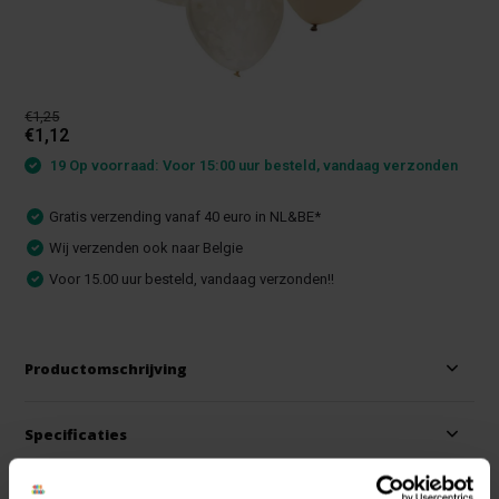
€1,25
€1,12
19 Op voorraad: Voor 15:00 uur besteld, vandaag verzonden
Gratis verzending vanaf 40 euro in NL&BE*
Wij verzenden ook naar Belgie
Voor 15.00 uur besteld, vandaag verzonden!!
Productomschrijving
Specificaties