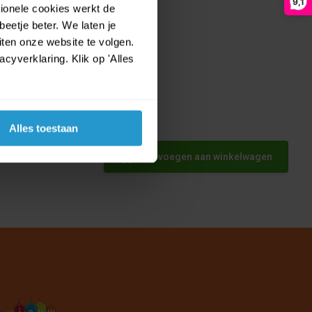
9,1
tionele cookies werkt de
eetje beter. We laten je
ten onze website te volgen.
yverklaring. Klik op 'Alles
stuiver
Alles toestaan
pun -
Toevoegen aan winkelwagen