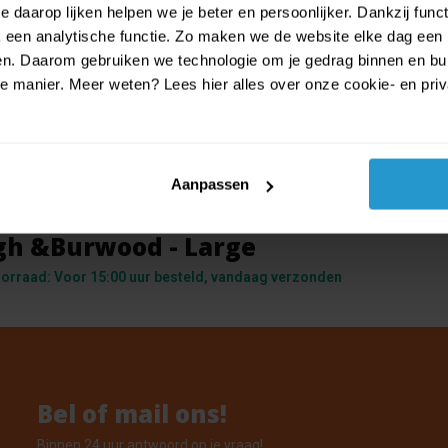
 daarop lijken helpen we je beter en persoonlijker. Dankzij func
een analytische functie. Zo maken we de website elke dag een b
ien. Daarom gebruiken we technologie om je gedrag binnen en bui
manier. Meer weten? Lees hier alles over onze cookie- en privac
igh & Burwood geurlamp - Geur ver
Aanpassen
rbrander - Fragrance lamp -Simply S
gh &Burwood - Large
orraad: Voor 15:00 uur besteld, vandaag verzonden
Bel of mail ons!
Binnen 24 uur antwoord op je vraag!