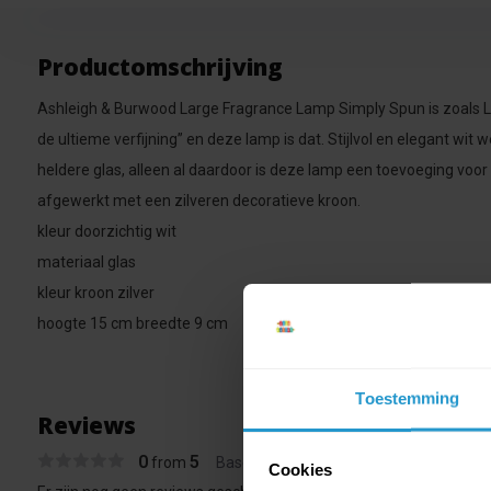
Productomschrijving
Ashleigh & Burwood Large Fragrance Lamp Simply Spun is zoals Leo
de ultieme verfijning” en deze lamp is dat. Stijlvol en elegant wit 
heldere glas, alleen al daardoor is deze lamp een toevoeging voor e
afgewerkt met een zilveren decoratieve kroon.
kleur doorzichtig wit
materiaal glas
kleur kroon zilver
hoogte 15 cm breedte 9 cm
Toestemming
Reviews
0
5
from
Based on 0 reviews
Cookies