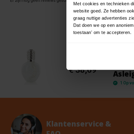
Er zijn nog geen reviews geschreven over dit product..
Met cookies en technieken die
website goed. Ze hebben ook 
graag nuttige advertenties z
Dat doen we op een anonieme 
toestaan' om te accepteren.
Ashle
- Geu
€ 42,99
€ 38,69
Aslei
1 Op vo
Klantenservice &
FAQ