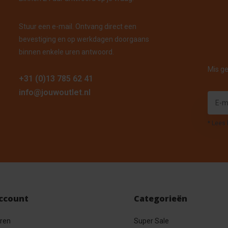
Stuur een e-mail. Ontvang direct een
bevestiging en op werkdagen doorgaans
binnen enkele uren antwoord.
Mis ge
+31 (0)13 785 62 41
info@jouwoutlet.nl
* Lees 
account
Categorieën
eren
Super Sale