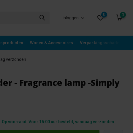
0
0
Inloggen
gsproducten
Wonen & Accessoires
Verpakkingsschade
Div
aag verzonden
er - Fragrance lamp -Simply
 Op voorraad: Voor 15:00 uur besteld, vandaag verzonden