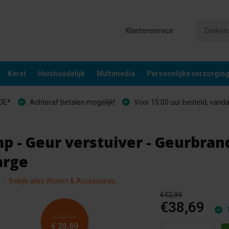
Klantenservice
Kerst
Huishoudelijk
Multimedia
Persoonlijke verzorgin
&DE*
Achteraf betalen mogelijk!
Voor 15:00 uur besteld, vand
 - Geur verstuiver - Geurbrand
arge
Bekijk alles Wonen & Accessoires
€42,99
€38,69
1
€ 42,99
€ 38,69