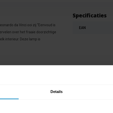
Specificaties
nardo da Vinci ooi zij “Eenvoud is
EAN
wervelen over het fraaie doorzichtige
lk interieur. Deze lamp is
Details