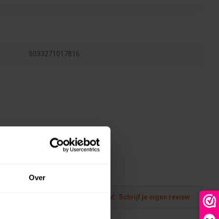
5033271017816
Over
Schrijf je eigen review