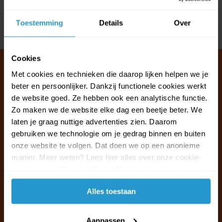
Reviews
Toestemming
Details
Over
Delen
Cookies
Met cookies en technieken die daarop lijken helpen we je
beter en persoonlijker. Dankzij functionele cookies werkt
Klantenservice & FAQ
de website goed. Ze hebben ook een analytische functie.
Wij staan voor u klaar.
Zo maken we de website elke dag een beetje beter. We
laten je graag nuttige advertenties zien. Daarom
gebruiken we technologie om je gedrag binnen en buiten
Ma t/m vr van 09:30 - 16:00 telefonisch
onze website te volgen. Dat doen we op een anonieme
+31 (0)13 785 62 41
manier. Meer weten? Lees hier alles over onze cookie-
en privacyverklaring. Klik op 'Alles toestaan' om te
Naar de klantenservice & FAQ
accepteren.
Alles toestaan
+31 (0)13 785 62 41
info@jouwoutlet.nl
Aanpassen