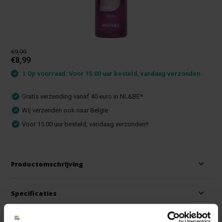
€9,99
€8,99
1 Op voorraad: Voor 15:00 uur besteld, vandaag verzonden
Gratis verzending vanaf 40 euro in NL&BE*
Wij verzenden ook naar Belgie
Voor 15.00 uur besteld, vandaag verzonden!!
Productomschrijving
Specificaties