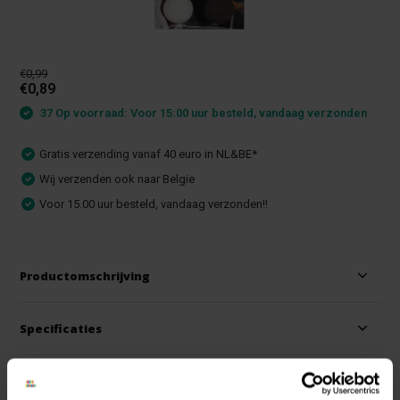
€0,99
€0,89
37 Op voorraad: Voor 15:00 uur besteld, vandaag verzonden
Gratis verzending vanaf 40 euro in NL&BE*
Wij verzenden ook naar Belgie
Voor 15.00 uur besteld, vandaag verzonden!!
Productomschrijving
Specificaties
Reviews