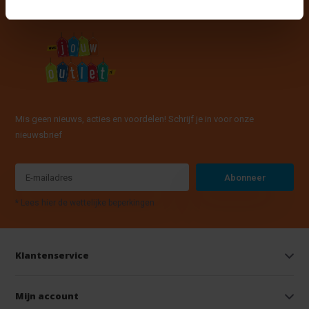
Mis geen nieuws, acties en voordelen! Schrijf je in voor onze
nieuwsbrief
Abonneer
* Lees hier de wettelijke beperkingen
Klantenservice
Mijn account