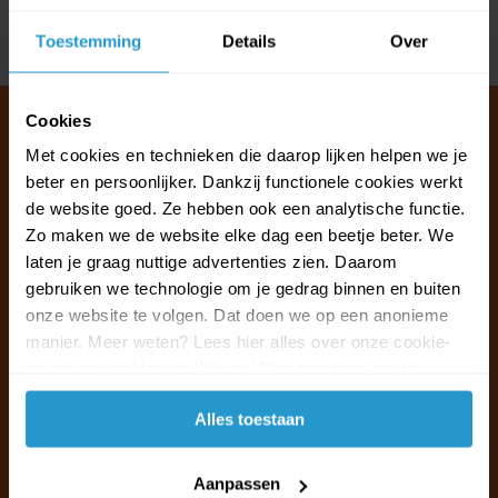
Toestemming
Details
Over
Delen
Cookies
Met cookies en technieken die daarop lijken helpen we je
beter en persoonlijker. Dankzij functionele cookies werkt
Klantenservice & FAQ
de website goed. Ze hebben ook een analytische functie.
Wij staan voor u klaar.
Zo maken we de website elke dag een beetje beter. We
laten je graag nuttige advertenties zien. Daarom
Ma t/m vr van 09:30 - 16:00 telefonisch
gebruiken we technologie om je gedrag binnen en buiten
+31 (0)13 785 62 41
onze website te volgen. Dat doen we op een anonieme
manier. Meer weten? Lees hier alles over onze cookie-
en privacyverklaring. Klik op 'Alles toestaan' om te
Naar de klantenservice & FAQ
accepteren.
Alles toestaan
+31 (0)13 785 62 41
info@jouwoutlet.nl
Aanpassen