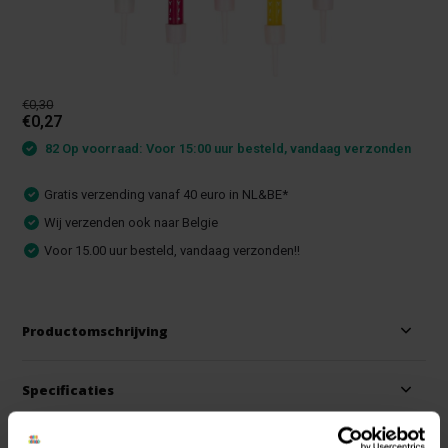
€0,30
€0,27
82 Op voorraad: Voor 15:00 uur besteld, vandaag verzonden
Gratis verzending vanaf 40 euro in NL&BE*
Wij verzenden ook naar Belgie
Voor 15.00 uur besteld, vandaag verzonden!!
Productomschrijving
Specificaties