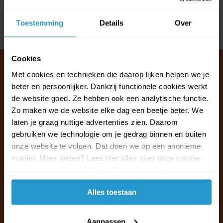
Reviews
Toestemming
Details
Over
Delen
Cookies
Met cookies en technieken die daarop lijken helpen we je
beter en persoonlijker. Dankzij functionele cookies werkt
Klantenservice & FAQ
de website goed. Ze hebben ook een analytische functie.
Wij staan voor u klaar.
Zo maken we de website elke dag een beetje beter. We
laten je graag nuttige advertenties zien. Daarom
gebruiken we technologie om je gedrag binnen en buiten
Ma t/m vr van 09:30 - 16:00 telefonisch
onze website te volgen. Dat doen we op een anonieme
+31 (0)13 785 62 41
manier. Meer weten? Lees hier alles over onze cookie-
en privacyverklaring. Klik op 'Alles toestaan' om te
Naar de klantenservice & FAQ
accepteren.
Alles toestaan
+31 (0)13 785 62 41
info@jouwoutlet.nl
Aanpassen