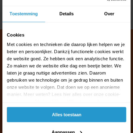
Reviews
Toestemming
Details
Over
Delen
Cookies
Met cookies en technieken die daarop lijken helpen we je
beter en persoonlijker. Dankzij functionele cookies werkt
Klantenservice & FAQ
de website goed. Ze hebben ook een analytische functie.
Wij staan voor u klaar.
Zo maken we de website elke dag een beetje beter. We
laten je graag nuttige advertenties zien. Daarom
gebruiken we technologie om je gedrag binnen en buiten
Ma t/m vr van 09:30 - 16:00 telefonisch
onze website te volgen. Dat doen we op een anonieme
+31 (0)13 785 62 41
manier. Meer weten? Lees hier alles over onze cookie-
en privacyverklaring. Klik op 'Alles toestaan' om te
Naar de klantenservice & FAQ
accepteren.
Alles toestaan
+31 (0)13 785 62 41
info@jouwoutlet.nl
Aanpassen