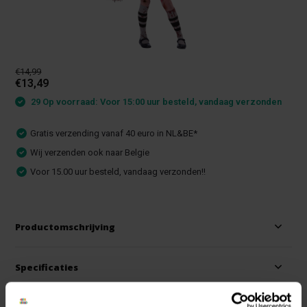
€14,99
€13,49
29 Op voorraad: Voor 15:00 uur besteld, vandaag verzonden
Gratis verzending vanaf 40 euro in NL&BE*
Wij verzenden ook naar Belgie
Voor 15.00 uur besteld, vandaag verzonden!!
Productomschrijving
Specificaties