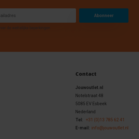
Abonneer
hier de wettelijke beperkingen
Contact
Jouwoutlet.nl
Notelstraat 48
5085 EV Esbeek
Nederland
Tel:
+31 (0)13 785 62 41
E-mail:
info@jouwoutlet.nl