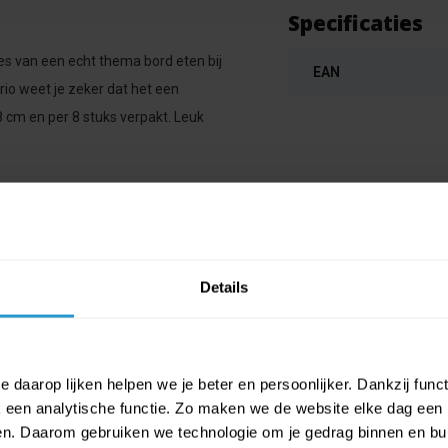
Specificaties
es van een echt thema bord eten bij
EAN
rio weet je zeker dat het een
 cm en per 8 stuks verpakt. Leuk
Details
 daarop lijken helpen we je beter en persoonlijker. Dankzij func
een analytische functie. Zo maken we de website elke dag een b
ien. Daarom gebruiken we technologie om je gedrag binnen en bui