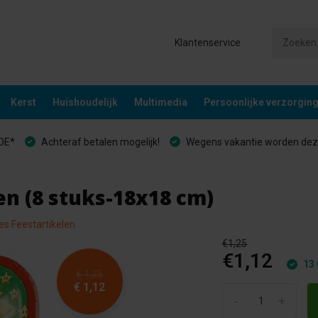
Klantenservice
Kerst
Huishoudelijk
Multimedia
Persoonlijke verzorgin
&DE*
Achteraf betalen mogelijk!
Wegens vakantie worden deze
en (8 stuks-18x18 cm)
les Feestartikelen
€1,25
€1,12
13 
€ 1,25
€ 1,12
-
+