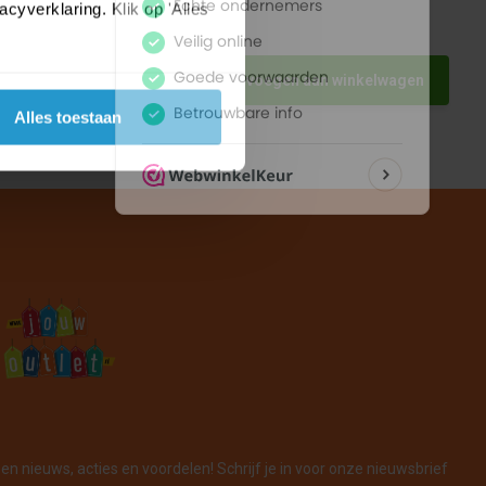
yverklaring. Klik op 'Alles
8x18
Toevoegen aan winkelwagen
Alles toestaan
en nieuws, acties en voordelen! Schrijf je in voor onze nieuwsbrief