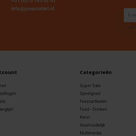
+31 (0)13 785 62 41
info@jouwoutlet.nl
* Lees 
account
Categorieën
eren
Super Sale
tellingen
Speelgoed
ets
Feestartikelen
anglijst
Food - Drinken
Kerst
Huishoudelijk
Multimedia