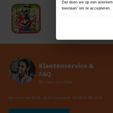
Dat doen we op een anonieme 
toestaan' om te accepteren.
Amsca
€ 1,25
cm)
€ 1,12
13 Op v
Klantenservice &
FAQ
Wij staan voor u klaar.
Ma t/m vr van 09:30 - 16:00 telefonisch +31 (0)13 785 62 41