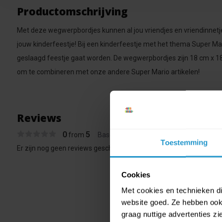
Productomschrijving
Met deze wegwerpbordjes kunnen al jou vriendjes en vriendinnetj
jouw kinderfeestje! Bij een kinderfeestje met het thema Super Ma
geslaagd feestje gaat worden. De wegwerpbordjes zijn 18 cm x 18
om te combineren met onze andere Super Mario artikelen!
Reviews
0
5
from
Based on 0 reviews
Toestemming
Er zijn nog geen reviews geschreven over dit product..
Cookies
Met cookies en technieken die
website goed. Ze hebben ook 
graag nuttige advertenties z