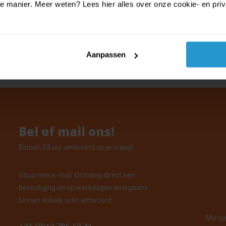
manier. Meer weten? Lees hier alles over onze cookie- en privac
n - Super Mario - Borden (8 stuks-1
Aanpassen
oorraad: Voor 15:00 uur besteld, vandaag verzonden
Bel of mail ons!
Binnen 24 uur antwoord op je vraag!
Stuur een e-mail. Ontvang direct een
bevestiging en op werkdagen doorgaans
binnen enkele uren antwoord.
Mis ge