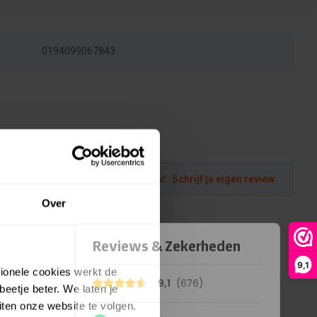
0194099067843
Schrijf je eigen review
Over
9,1
tionele cookies werkt de
eetje beter. We laten je
ten onze website te volgen.