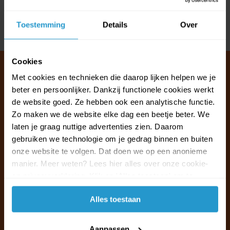
Reviews
Toestemming
Details
Over
Delen
Cookies
Met cookies en technieken die daarop lijken helpen we je
beter en persoonlijker. Dankzij functionele cookies werkt
Klantenservice & FAQ
de website goed. Ze hebben ook een analytische functie.
Wij staan voor u klaar.
Zo maken we de website elke dag een beetje beter. We
laten je graag nuttige advertenties zien. Daarom
gebruiken we technologie om je gedrag binnen en buiten
Ma t/m vr van 09:30 - 16:00 telefonisch
onze website te volgen. Dat doen we op een anonieme
+31 (0)13 785 62 41
manier. Meer weten? Lees hier alles over onze cookie-
en privacyverklaring. Klik op 'Alles toestaan' om te
Naar de klantenservice & FAQ
accepteren.
Alles toestaan
+31 (0)13 785 62 41
info@jouwoutlet.nl
Aanpassen