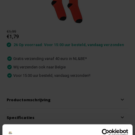
€1,99
€1,79
26 Op voorraad: Voor 15:00 uur besteld, vandaag verzonden
Gratis verzending vanaf 40 euro in NL&BE*
Wij verzenden ook naar Belgie
Voor 15.00 uur besteld, vandaag verzonden!!
Productomschrijving
Specificaties