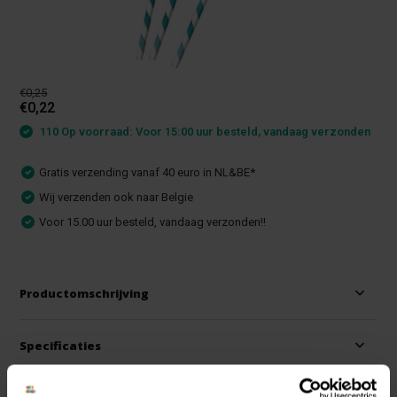
€0,25
€0,22
110 Op voorraad: Voor 15:00 uur besteld, vandaag verzonden
Gratis verzending vanaf 40 euro in NL&BE*
Wij verzenden ook naar Belgie
Voor 15.00 uur besteld, vandaag verzonden!!
Productomschrijving
Specificaties