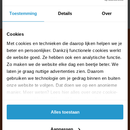
Reviews
Toestemming
Details
Over
Delen
Cookies
Met cookies en technieken die daarop lijken helpen we je
beter en persoonlijker. Dankzij functionele cookies werkt
Klantenservice & FAQ
de website goed. Ze hebben ook een analytische functie.
Wij staan voor u klaar.
Zo maken we de website elke dag een beetje beter. We
laten je graag nuttige advertenties zien. Daarom
gebruiken we technologie om je gedrag binnen en buiten
Ma t/m vr van 09:30 - 16:00 telefonisch
onze website te volgen. Dat doen we op een anonieme
+31 (0)13 785 62 41
manier. Meer weten? Lees hier alles over onze cookie-
en privacyverklaring. Klik op 'Alles toestaan' om te
Naar de klantenservice & FAQ
accepteren.
Alles toestaan
+31 (0)13 785 62 41
info@jouwoutlet.nl
Aanpassen