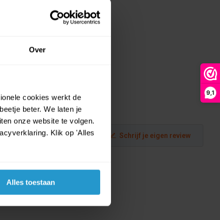
Over
9,1
tionele cookies werkt de
eetje beter. We laten je
ten onze website te volgen.
yverklaring. Klik op 'Alles
Schrijf je eigen review
Alles toestaan