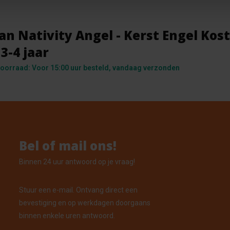
n Nativity Angel - Kerst Engel Ko
3-4 jaar
oorraad: Voor 15:00 uur besteld, vandaag verzonden
Bel of mail ons!
Binnen 24 uur antwoord op je vraag!
Stuur een e-mail. Ontvang direct een
bevestiging en op werkdagen doorgaans
binnen enkele uren antwoord.