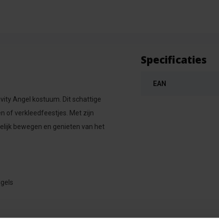
Specificaties
EAN
vity Angel kostuum. Dit schattige
n of verkleedfeestjes. Met zijn
lijk bewegen en genieten van het
ugels