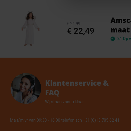
Amsca
€ 24,99
maat 
€ 22,49
21 Op v
Klantenservice &
FAQ
Wij staan voor u klaar.
Ma t/m vr van 09:30 - 16:00 telefonisch +31 (0)13 785 62 41