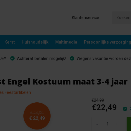
Klantenservice
Kerst
Huishoudelijk
Multimedia
Persoonlijke verzorgin
&DE*
Achteraf betalen mogelijk!
Wegens vakantie worden deze
st Engel Kostuum maat 3-4 jaar
les Feestartikelen
€24,99
€22,49
2
€ 24,99
€ 22,49
-
+