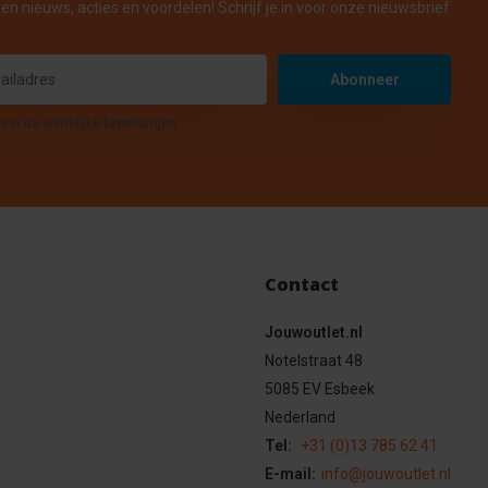
en nieuws, acties en voordelen! Schrijf je in voor onze nieuwsbrief
Abonneer
hier de wettelijke beperkingen
Contact
Jouwoutlet.nl
Notelstraat 48
5085 EV Esbeek
Nederland
Tel:
+31 (0)13 785 62 41
E-mail:
info@jouwoutlet.nl