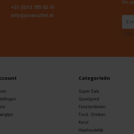
Mis ge
+31 (0)13 785 62 41
info@jouwoutlet.nl
* Lees 
account
Categorieën
eren
Super Sale
tellingen
Speelgoed
ets
Feestartikelen
anglijst
Food - Drinken
Kerst
Huishoudelijk