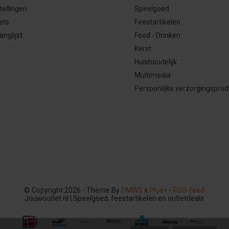
tellingen
Speelgoed
ets
Feestartikelen
anglijst
Food - Drinken
Kerst
Huishoudelijk
Multimedia
Persoonlijke verzorgingspro
© Copyright 2026 - Theme By
DMWS
x
Plus+
-
RSS-feed
Jouwoutlet.nl | Speelgoed, feestartikelen en outletdeals