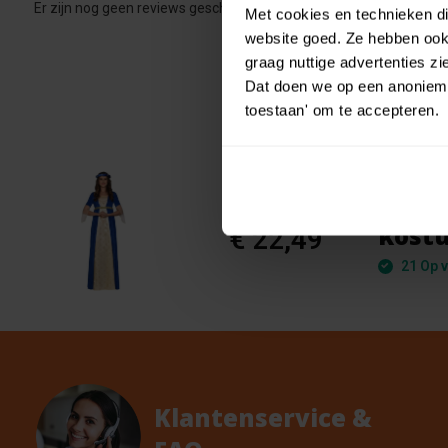
Er zijn nog geen reviews geschreven over dit product..
Met cookies en technieken die
website goed. Ze hebben ook 
graag nuttige advertenties z
Dat doen we op een anonieme 
toestaan' om te accepteren.
Amsc
€ 24,99
kost
€ 22,49
21 Op v
Klantenservice &