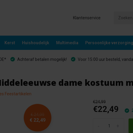
Klantenservice
Kerst
Huishoudelijk
Multimedia
Persoonlijke verzorgin
&DE*
Achteraf betalen mogelijk!
Voor 15:00 uur besteld, vand
Middeleeuwse dame kostuum m
les Feestartikelen
€24,99
€22,49
2
€ 24,99
€ 22,49
-
+