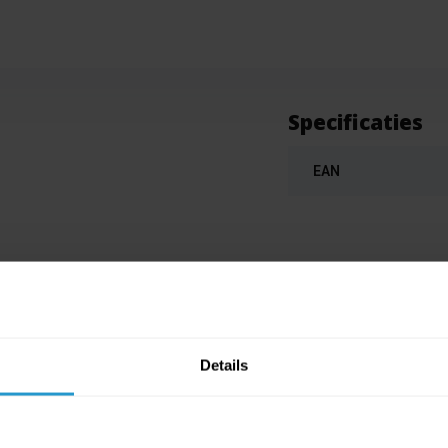
Specificaties
EAN
oween en meer.
Details