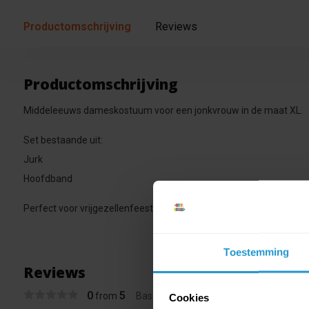
Productomschrijving
Reviews
Productomschrijving
Middeleeuws dameskostuum voor een jonkvrouw in de maat XL.
Set bestaande uit:
Jurk
Hoofdband
Perfect voor vrijgezellenfeesten, carnaval, verkleedpartijen, Hall
Toestemming
Reviews
0
5
from
Based on 0 reviews
Cookies