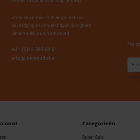
Binnen 24 uur antwoord op je vraag!
Stuur een e-mail. Ontvang direct een
bevestiging en op werkdagen doorgaans
binnen enkele uren antwoord.
Mis ge
+31 (0)13 785 62 41
info@jouwoutlet.nl
* Lees 
account
Categorieën
eren
Super Sale