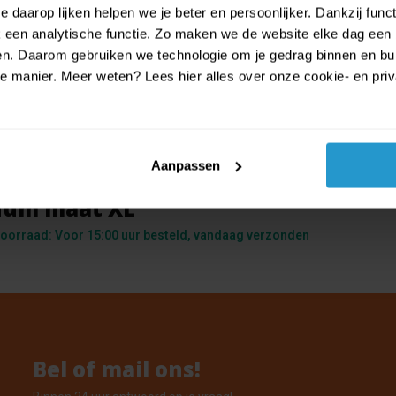
 daarop lijken helpen we je beter en persoonlijker. Dankzij func
een analytische functie. Zo maken we de website elke dag een b
ien. Daarom gebruiken we technologie om je gedrag binnen en bui
manier. Meer weten? Lees hier alles over onze cookie- en privac
Aanpassen
an Medieval Damsel - Middeleeuws
uum maat XL
oorraad: Voor 15:00 uur besteld, vandaag verzonden
Bel of mail ons!