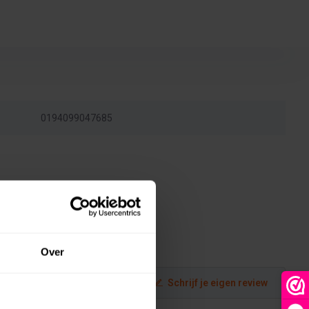
0194099047685
Over
Schrijf je eigen review