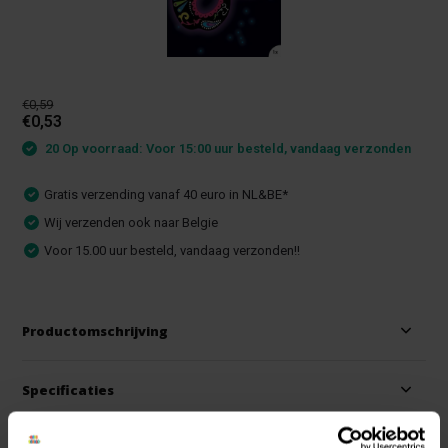
€0,59
€0,53
20 Op voorraad: Voor 15:00 uur besteld, vandaag verzonden
Gratis verzending vanaf 40 euro in NL&BE*
Wij verzenden ook naar Belgie
Voor 15.00 uur besteld, vandaag verzonden!!
Productomschrijving
Specificaties