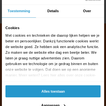
Reviews
Toestemming
Details
Over
Delen
Cookies
Met cookies en technieken die daarop lijken helpen we je
beter en persoonlijker. Dankzij functionele cookies werkt
Klantenservice & FAQ
de website goed. Ze hebben ook een analytische functie.
Wij staan voor u klaar.
Zo maken we de website elke dag een beetje beter. We
laten je graag nuttige advertenties zien. Daarom
gebruiken we technologie om je gedrag binnen en buiten
Ma t/m vr van 09:30 - 16:00 telefonisch
onze website te volgen. Dat doen we op een anonieme
+31 (0)13 785 62 41
manier. Meer weten? Lees hier alles over onze cookie-
en privacyverklaring. Klik op 'Alles toestaan' om te
Naar de klantenservice & FAQ
accepteren.
Alles toestaan
+31 (0)13 785 62 41
info@jouwoutlet.nl
Aanpassen