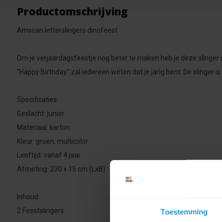
Productomschrijving
Amscan letterslingers dinofeest
Om je verjaardagsfeestje nog beter te maken heb je deze slinger 
"Happy Birthday" zal iedereen weten dat je jarig bent. De slinger is
Specificaties:
Geslacht: junior
Materiaal: karton
Kleur: groen, multicolor
Leeftijd: vanaf 4 jaar
Afmeting: 230 x 15 cm (LxB)
Inhoud:
2 Feestslingers
Toestemming