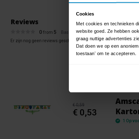
Cookies
Reviews
Met cookies en technieken die
website goed. Ze hebben ook 
0
5
from
Based on 0 reviews
graag nuttige advertenties z
Er zijn nog geen reviews geschreven over dit product..
Dat doen we op een anonieme 
toestaan' om te accepteren.
Amsca
€ 0,59
Karto
€ 0,53
1 Op vo