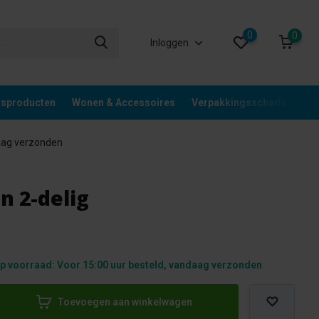
0
0
Inloggen
gsproducten
Wonen & Accessoires
Verpakkingsschade
Div
aag verzonden
n 2-delig
p voorraad: Voor 15:00 uur besteld, vandaag verzonden
Toevoegen aan winkelwagen