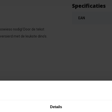
Specificaties
EAN
sowieso nodig! Door de tekst
 versierd met de leukste dino's.
Details