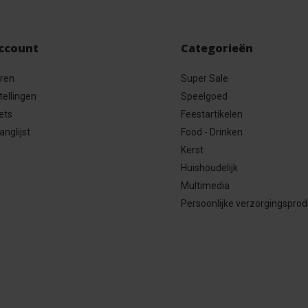
account
Categorieën
eren
Super Sale
tellingen
Speelgoed
ets
Feestartikelen
anglijst
Food - Drinken
Kerst
Huishoudelijk
Multimedia
Persoonlijke verzorgingspro