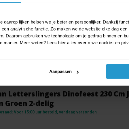
 daarop lijken helpen we je beter en persoonlijker. Dankzij func
een analytische functie. Zo maken we de website elke dag een b
ien. Daarom gebruiken we technologie om je gedrag binnen en bui
manier. Meer weten? Lees hier alles over onze cookie- en privac
Aanpassen
n Letterslingers Dinofeest 230 Cm 
n Groen 2-delig
orraad: Voor 15:00 uur besteld, vandaag verzonden