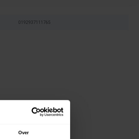
0192937111765
Over