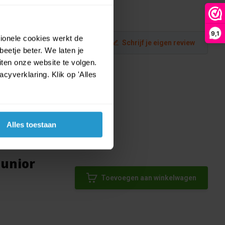
9,1
tionele cookies werkt de
Schrijf je eigen review
eetje beter. We laten je
ten onze website te volgen.
yverklaring. Klik op 'Alles
Alles toestaan
Junior
Toevoegen aan winkelwagen