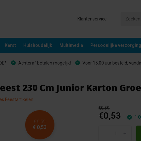
Klantenservice
Kerst
Huishoudelijk
Multimedia
Persoonlijke verzorgin
&DE*
Achteraf betalen mogelijk!
Voor 15:00 uur besteld, vand
eest 230 Cm Junior Karton Groe
les Feestartikelen
€0,59
€0,53
1 O
€ 0,59
€ 0,53
-
+