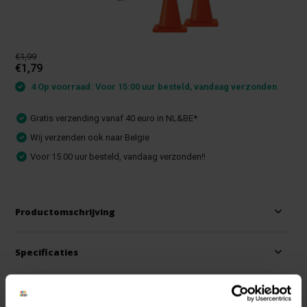
€1,99
€1,79
4 Op voorraad: Voor 15:00 uur besteld, vandaag verzonden
Gratis verzending vanaf 40 euro in NL&BE*
Wij verzenden ook naar Belgie
Voor 15.00 uur besteld, vandaag verzonden!!
Productomschrijving
Specificaties
Reviews