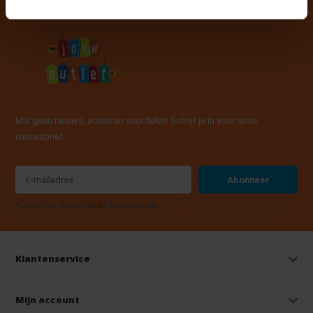
Mis geen nieuws, acties en voordelen! Schrijf je in voor onze
nieuwsbrief
Abonneer
* Lees hier de wettelijke beperkingen
Klantenservice
Mijn account