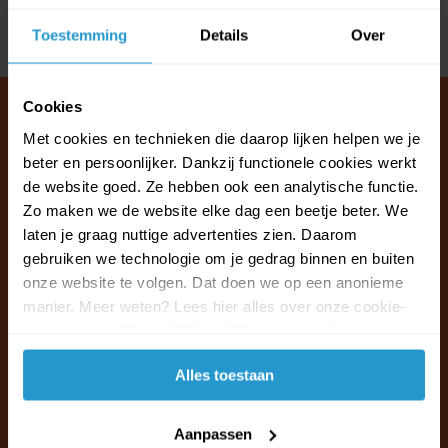
Toestemming
Details
Over
Delen
Cookies
Met cookies en technieken die daarop lijken helpen we je
beter en persoonlijker. Dankzij functionele cookies werkt
Klantenservice & FAQ
de website goed. Ze hebben ook een analytische functie.
Wij staan voor u klaar.
Zo maken we de website elke dag een beetje beter. We
laten je graag nuttige advertenties zien. Daarom
Ma t/m vr van 09:30 - 16:00 telefonisch
gebruiken we technologie om je gedrag binnen en buiten
+31 (0)13 785 62 41
onze website te volgen. Dat doen we op een anonieme
manier. Meer weten? Lees hier alles over onze cookie-
en privacyverklaring. Klik op 'Alles toestaan' om te
Naar de klantenservice & FAQ
accepteren.
Alles toestaan
+31 (0)13 785 62 41
info@jouwoutlet.nl
Aanpassen