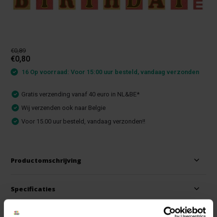
€0,89
€0,80
16 Op voorraad: Voor 15:00 uur besteld, vandaag verzonden
Gratis verzending vanaf 40 euro in NL&BE*
Wij verzenden ook naar Belgie
Voor 15.00 uur besteld, vandaag verzonden!!
Productomschrijving
Specificaties