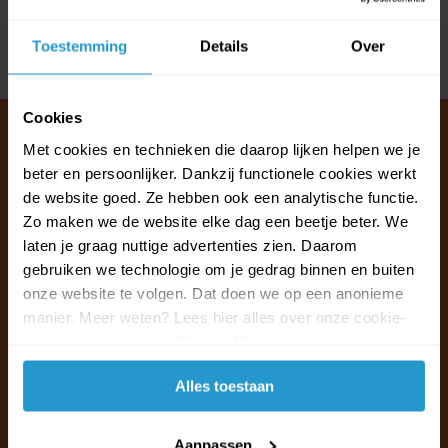
Reviews
Toestemming
Details
Over
Delen
Cookies
Met cookies en technieken die daarop lijken helpen we je
beter en persoonlijker. Dankzij functionele cookies werkt
Klantenservice & FAQ
de website goed. Ze hebben ook een analytische functie.
Wij staan voor u klaar.
Zo maken we de website elke dag een beetje beter. We
laten je graag nuttige advertenties zien. Daarom
gebruiken we technologie om je gedrag binnen en buiten
Ma t/m vr van 09:30 - 16:00 telefonisch
onze website te volgen. Dat doen we op een anonieme
+31 (0)13 785 62 41
manier. Meer weten? Lees hier alles over onze cookie-
en privacyverklaring. Klik op 'Alles toestaan' om te
Naar de klantenservice & FAQ
accepteren.
Alles toestaan
+31 (0)13 785 62 41
info@jouwoutlet.nl
Aanpassen