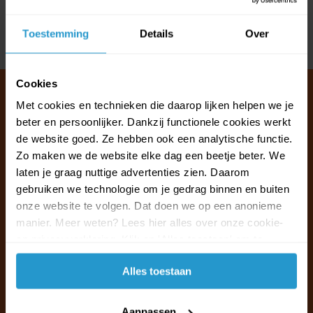
Reviews
Toestemming
Details
Over
Delen
Cookies
Met cookies en technieken die daarop lijken helpen we je
beter en persoonlijker. Dankzij functionele cookies werkt
Klantenservice & FAQ
de website goed. Ze hebben ook een analytische functie.
Wij staan voor u klaar.
Zo maken we de website elke dag een beetje beter. We
laten je graag nuttige advertenties zien. Daarom
gebruiken we technologie om je gedrag binnen en buiten
Ma t/m vr van 09:30 - 16:00 telefonisch
onze website te volgen. Dat doen we op een anonieme
+31 (0)13 785 62 41
manier. Meer weten? Lees hier alles over onze cookie-
en privacyverklaring. Klik op 'Alles toestaan' om te
Naar de klantenservice & FAQ
accepteren.
Alles toestaan
+31 (0)13 785 62 41
info@jouwoutlet.nl
Aanpassen