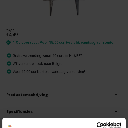
€4,99
€4,49
1 Op voorraad: Voor 15:00 uur besteld, vandaag verzonden
Gratis verzending vanaf 40 euro in NL&BE*
Wij verzenden ook naar Belgie
Voor 15.00 uur besteld, vandaag verzonden!!
Productomschrijving
Specificaties