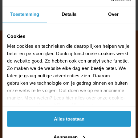
Reviews
Toestemming
Details
Over
Delen
Cookies
Met cookies en technieken die daarop lijken helpen we je
beter en persoonlijker. Dankzij functionele cookies werkt
Klantenservice & FAQ
de website goed. Ze hebben ook een analytische functie.
Wij staan voor u klaar.
Zo maken we de website elke dag een beetje beter. We
laten je graag nuttige advertenties zien. Daarom
gebruiken we technologie om je gedrag binnen en buiten
Ma t/m vr van 09:30 - 16:00 telefonisch
onze website te volgen. Dat doen we op een anonieme
+31 (0)13 785 62 41
manier. Meer weten? Lees hier alles over onze cookie-
en privacyverklaring. Klik op 'Alles toestaan' om te
Naar de klantenservice & FAQ
accepteren.
Alles toestaan
+31 (0)13 785 62 41
info@jouwoutlet.nl
Aanpassen