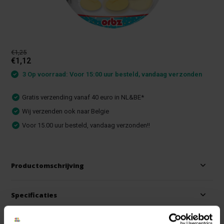
€1,25
€1,12
3 Op voorraad: Voor 15:00 uur besteld, vandaag verzonden
Gratis verzending vanaf 40 euro in NL&BE*
Wij verzenden ook naar Belgie
Voor 15.00 uur besteld, vandaag verzonden!!
Productomschrijving
Specificaties