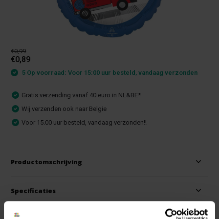
€0,99
€0,89
5 Op voorraad: Voor 15:00 uur besteld, vandaag verzonden
Gratis verzending vanaf 40 euro in NL&BE*
Wij verzenden ook naar Belgie
Voor 15.00 uur besteld, vandaag verzonden!!
Productomschrijving
Specificaties