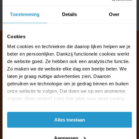
Reviews
Toestemming
Details
Over
Delen
Cookies
Met cookies en technieken die daarop lijken helpen we je
beter en persoonlijker. Dankzij functionele cookies werkt
Klantenservice & FAQ
de website goed. Ze hebben ook een analytische functie.
Wij staan voor u klaar.
Zo maken we de website elke dag een beetje beter. We
laten je graag nuttige advertenties zien. Daarom
gebruiken we technologie om je gedrag binnen en buiten
Ma t/m vr van 09:30 - 16:00 telefonisch
onze website te volgen. Dat doen we op een anonieme
+31 (0)13 785 62 41
manier. Meer weten? Lees hier alles over onze cookie-
en privacyverklaring. Klik op 'Alles toestaan' om te
Naar de klantenservice & FAQ
accepteren.
Alles toestaan
+31 (0)13 785 62 41
info@jouwoutlet.nl
Aanpassen