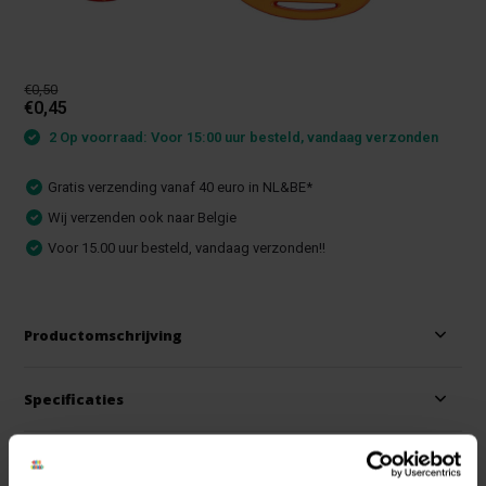
€0,50
€0,45
2 Op voorraad: Voor 15:00 uur besteld, vandaag verzonden
Gratis verzending vanaf 40 euro in NL&BE*
Wij verzenden ook naar Belgie
Voor 15.00 uur besteld, vandaag verzonden!!
Productomschrijving
Specificaties
Reviews