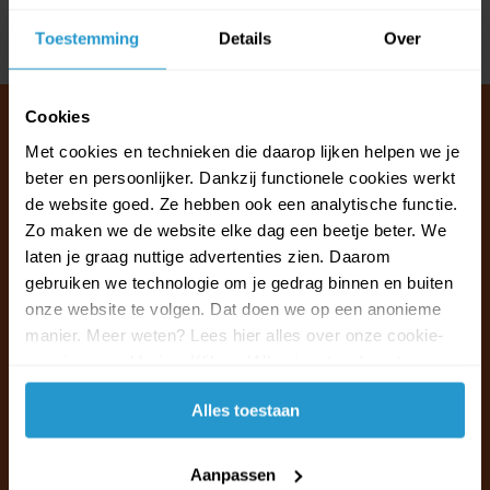
Toestemming
Details
Over
Delen
Cookies
Met cookies en technieken die daarop lijken helpen we je
beter en persoonlijker. Dankzij functionele cookies werkt
Klantenservice & FAQ
de website goed. Ze hebben ook een analytische functie.
Wij staan voor u klaar.
Zo maken we de website elke dag een beetje beter. We
laten je graag nuttige advertenties zien. Daarom
Ma t/m vr van 09:30 - 16:00 telefonisch
gebruiken we technologie om je gedrag binnen en buiten
+31 (0)13 785 62 41
onze website te volgen. Dat doen we op een anonieme
manier. Meer weten? Lees hier alles over onze cookie-
en privacyverklaring. Klik op 'Alles toestaan' om te
Naar de klantenservice & FAQ
accepteren.
Alles toestaan
+31 (0)13 785 62 41
info@jouwoutlet.nl
Aanpassen