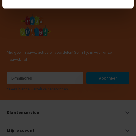
Mis geen nieuws, acties en voordelen! Schrijf je in voor onze
nieuwsbrief
Abonneer
* Lees hier de wettelijke beperkingen
Klantenservice
Mijn account