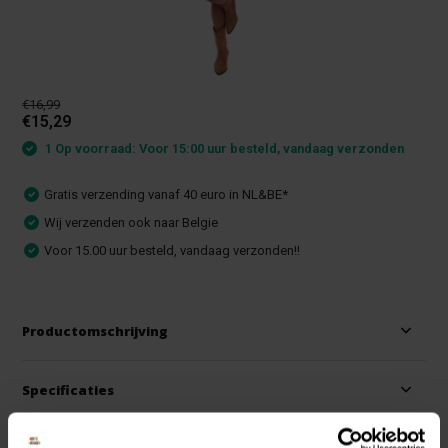
€16,99
€15,29
1 Op voorraad: Voor 15:00 uur besteld, vandaag verzonden
Gratis verzending vanaf 40 euro in NL&BE*
Wij verzenden ook naar Belgie
Voor 15.00 uur besteld, vandaag verzonden!!
Productomschrijving
Specificaties