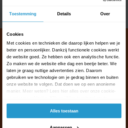
Reviews
Toestemming
Details
Over
Delen
Cookies
Met cookies en technieken die daarop lijken helpen we je
beter en persoonlijker. Dankzij functionele cookies werkt
Klantenservice & FAQ
de website goed. Ze hebben ook een analytische functie.
Wij staan voor u klaar.
Zo maken we de website elke dag een beetje beter. We
laten je graag nuttige advertenties zien. Daarom
gebruiken we technologie om je gedrag binnen en buiten
Ma t/m vr van 09:30 - 16:00 telefonisch
onze website te volgen. Dat doen we op een anonieme
+31 (0)13 785 62 41
manier. Meer weten? Lees hier alles over onze cookie-
en privacyverklaring. Klik op 'Alles toestaan' om te
Naar de klantenservice & FAQ
accepteren.
Alles toestaan
+31 (0)13 785 62 41
info@jouwoutlet.nl
Aanpassen