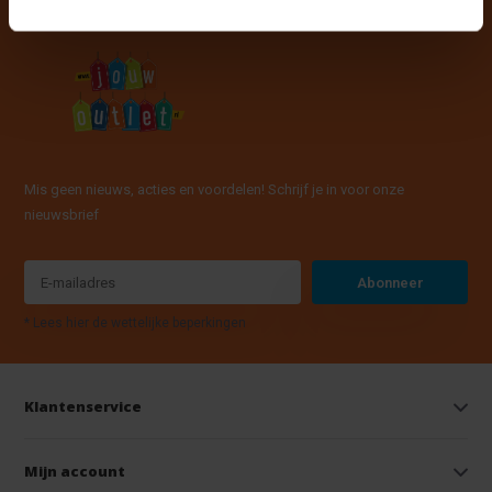
Mis geen nieuws, acties en voordelen! Schrijf je in voor onze
nieuwsbrief
Abonneer
* Lees hier de wettelijke beperkingen
Klantenservice
Mijn account