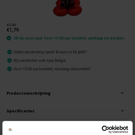
€1,99
€1,79
28 Op voorraad: Voor 15:00 uur besteld, vandaag verzonden
Gratis verzending vanaf 40 euro in NL&BE*
Wij verzenden ook naar Belgie
Voor 15.00 uur besteld, vandaag verzonden!!
Productomschrijving
Specificaties
Reviews