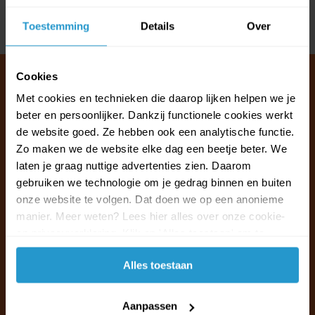
Toestemming
Details
Over
Delen
Cookies
Met cookies en technieken die daarop lijken helpen we je
beter en persoonlijker. Dankzij functionele cookies werkt
Klantenservice & FAQ
de website goed. Ze hebben ook een analytische functie.
Wij staan voor u klaar.
Zo maken we de website elke dag een beetje beter. We
laten je graag nuttige advertenties zien. Daarom
Ma t/m vr van 09:30 - 16:00 telefonisch
gebruiken we technologie om je gedrag binnen en buiten
+31 (0)13 785 62 41
onze website te volgen. Dat doen we op een anonieme
manier. Meer weten? Lees hier alles over onze cookie-
en privacyverklaring. Klik op 'Alles toestaan' om te
Naar de klantenservice & FAQ
accepteren.
Alles toestaan
+31 (0)13 785 62 41
info@jouwoutlet.nl
Aanpassen