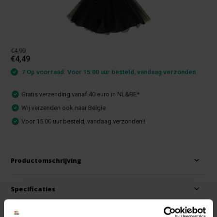
€4,99
€4,49
7 Op voorraad: Voor 15:00 uur besteld, vandaag verzonden
Gratis verzending vanaf 40 euro in NL&BE*
Wij verzenden ook naar Belgie
Voor 15.00 uur besteld, vandaag verzonden!!
Productomschrijving
Specificaties