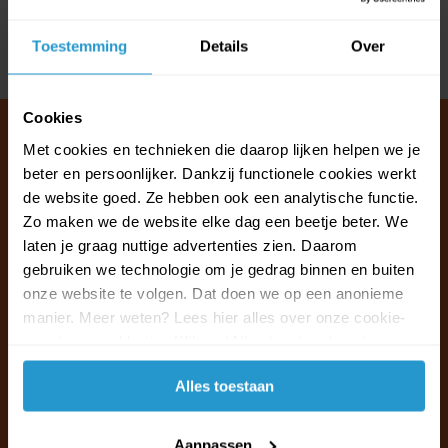
Reviews
Toestemming
Details
Over
Delen
Cookies
Met cookies en technieken die daarop lijken helpen we je
beter en persoonlijker. Dankzij functionele cookies werkt
Klantenservice & FAQ
de website goed. Ze hebben ook een analytische functie.
Wij staan voor u klaar.
Zo maken we de website elke dag een beetje beter. We
laten je graag nuttige advertenties zien. Daarom
gebruiken we technologie om je gedrag binnen en buiten
Ma t/m vr van 09:30 - 16:00 telefonisch
onze website te volgen. Dat doen we op een anonieme
+31 (0)13 785 62 41
manier. Meer weten? Lees hier alles over onze cookie-
en privacyverklaring. Klik op 'Alles toestaan' om te
Naar de klantenservice & FAQ
accepteren.
Alles toestaan
+31 (0)13 785 62 41
info@jouwoutlet.nl
Aanpassen