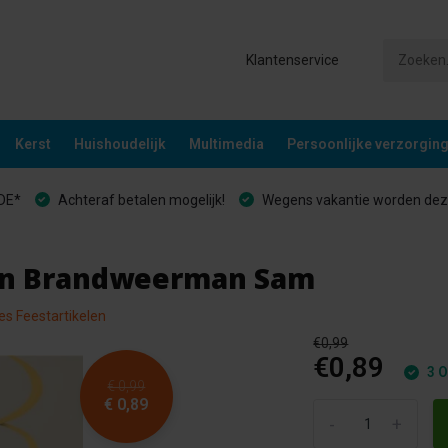
Klantenservice
Kerst
Huishoudelijk
Multimedia
Persoonlijke verzorgin
&DE*
Achteraf betalen mogelijk!
Wegens vakantie worden deze
en Brandweerman Sam
les Feestartikelen
€0,99
€0,89
3 O
€ 0,99
€ 0,89
-
+