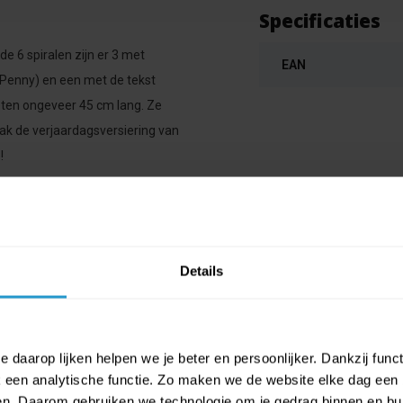
Specificaties
 6 spiralen zijn er 3 met
EAN
 Penny) en een met de tekst
meten ongeveer 45 cm lang. Ze
ak de verjaardagsversiering van
!
Details
 daarop lijken helpen we je beter en persoonlijker. Dankzij func
een analytische functie. Zo maken we de website elke dag een b
ien. Daarom gebruiken we technologie om je gedrag binnen en bui