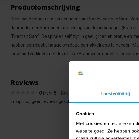
Productomschrijving
Deze set bestaat uit 6 versieringen van Brandweerman Sam. Van de
daaronder een kartonnen afbeelding van de personages (Elvis en
"Fireman Sam". De spiralen zelf zijn in geel, groen en oranje en 
hebben een plastic haakje om deze gemakkelijk op te hangen. Ma
jouw kind verkleed met deze leuke Brandweerman Sam decoratie
Reviews
0
5
from
Based on 0 reviews
Toestemming
Er zijn nog geen reviews geschreven over dit product..
Cookies
Met cookies en technieken die
website goed. Ze hebben ook 
graag nuttige advertenties z