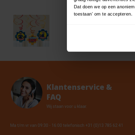
Dat doen we op een anonieme 
toestaan' om te accepteren.
AMSCA
€ 0,99
Sam
€ 0,89
3 Op vo
Klantenservice &
FAQ
Wij staan voor u klaar.
Ma t/m vr van 09:30 - 16:00 telefonisch +31 (0)13 785 62 41