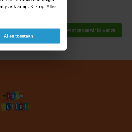
yverklaring. Klik op 'Alles
rman
Toevoegen aan winkelwagen
Alles toestaan