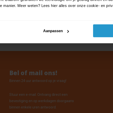
manier. Meer weten? Lees hier alles over onze cookie- en privac
N - 6 hangversieringen Brandwee
Aanpassen
orraad: Voor 15:00 uur besteld, vandaag verzonden
Bel of mail ons!
Binnen 24 uur antwoord op je vraag!
Stuur een e-mail. Ontvang direct een
bevestiging en op werkdagen doorgaans
binnen enkele uren antwoord.