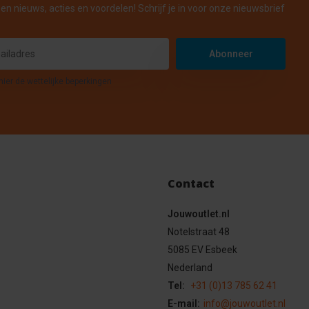
en nieuws, acties en voordelen! Schrijf je in voor onze nieuwsbrief
Abonneer
hier de wettelijke beperkingen
Contact
Jouwoutlet.nl
Notelstraat 48
5085 EV Esbeek
Nederland
Tel:
+31 (0)13 785 62 41
E-mail:
info@jouwoutlet.nl