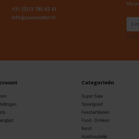
Mis ge
+31 (0)13 785 62 41
info@jouwoutlet.nl
* Lees 
account
Categorieën
eren
Super Sale
tellingen
Speelgoed
ets
Feestartikelen
anglijst
Food - Drinken
Kerst
Huishoudelijk