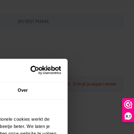
0013051743444
Schrijf je eigen review
Over
9,1
tionele cookies werkt de
eetje beter. We laten je
ten onze website te volgen.