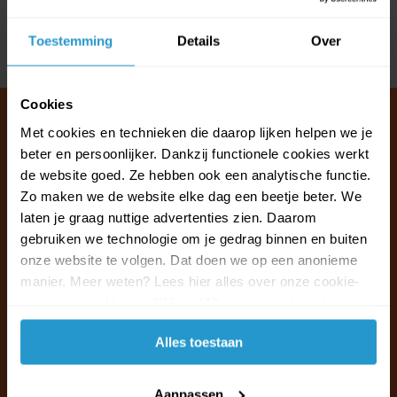
Reviews
Toestemming
Details
Over
Delen
Cookies
Met cookies en technieken die daarop lijken helpen we je
beter en persoonlijker. Dankzij functionele cookies werkt
Klantenservice & FAQ
de website goed. Ze hebben ook een analytische functie.
Wij staan voor u klaar.
Zo maken we de website elke dag een beetje beter. We
laten je graag nuttige advertenties zien. Daarom
gebruiken we technologie om je gedrag binnen en buiten
Ma t/m vr van 09:30 - 16:00 telefonisch
onze website te volgen. Dat doen we op een anonieme
+31 (0)13 785 62 41
manier. Meer weten? Lees hier alles over onze cookie-
en privacyverklaring. Klik op 'Alles toestaan' om te
Naar de klantenservice & FAQ
accepteren.
Alles toestaan
+31 (0)13 785 62 41
info@jouwoutlet.nl
Aanpassen