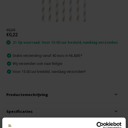
€0,25
€0,22
21 Op voorraad: Voor 15:00 uur besteld, vandaag verzonden
Gratis verzending vanaf 40 euro in NL&BE*
Wij verzenden ook naar Belgie
Voor 15.00 uur besteld, vandaag verzonden!!
Productomschrijving
Specificaties