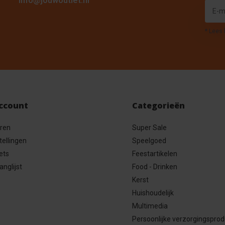
info@jouwoutlet.nl
* Lees 
account
Categorieën
eren
Super Sale
tellingen
Speelgoed
ets
Feestartikelen
anglijst
Food - Drinken
Kerst
Huishoudelijk
Multimedia
Persoonlijke verzorgingspro