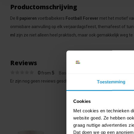
Productomschrijving
De 8
papieren
voetbalbekers
Football Forever
met het motief va
onmisbare aanvulling op elk verjaardagsfeest, themafeest of tui
ml
zijn ze niet alleen heel praktisch, maar ook gemakkelijk weg te
Reviews
0
5
from
Based on 0 reviews
Er zijn nog geen reviews geschreven over dit product..
Toestemming
Cookies
Met cookies en technieken die
website goed. Ze hebben ook 
graag nuttige advertenties z
Dat doen we op een anonieme 