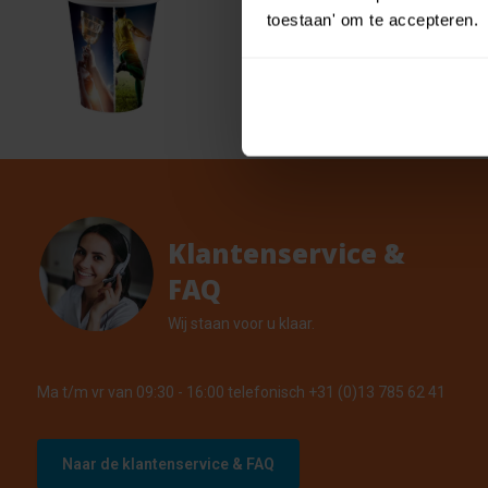
toestaan' om te accepteren.
8 pap
€ 0,59
€ 0,53
8 Op vo
Klantenservice &
FAQ
Wij staan voor u klaar.
Ma t/m vr van 09:30 - 16:00 telefonisch +31 (0)13 785 62 41
Naar de klantenservice & FAQ