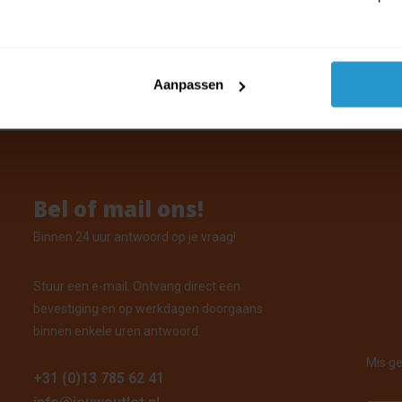
ieren bekertjes Football Forever 25
orraad: Voor 15:00 uur besteld, vandaag verzonden
Aanpassen
Bel of mail ons!
Binnen 24 uur antwoord op je vraag!
Stuur een e-mail. Ontvang direct een
bevestiging en op werkdagen doorgaans
binnen enkele uren antwoord.
Mis ge
+31 (0)13 785 62 41