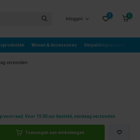
0
0
Inloggen
gsproducten
Wonen & Accessoires
Verpakkingsschade
Div
aag verzonden
p voorraad: Voor 15:00 uur besteld, vandaag verzonden
Toevoegen aan winkelwagen