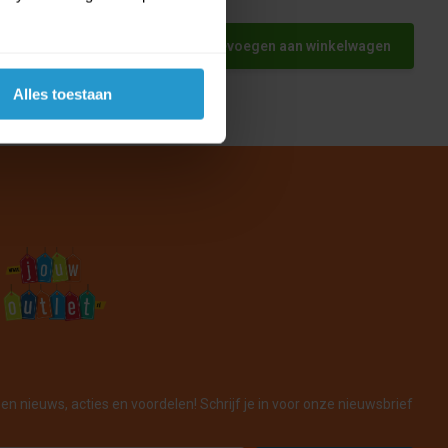
0ml
Toevoegen aan winkelwagen
Alles toestaan
en nieuws, acties en voordelen! Schrijf je in voor onze nieuwsbrief