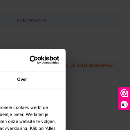
0194099142007
Schrijf je eigen review
Over
9,1
tionele cookies werkt de
eetje beter. We laten je
ten onze website te volgen.
yverklaring. Klik op 'Alles