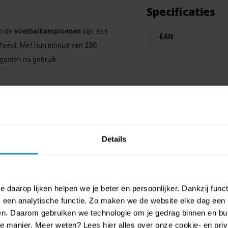
Specificaties
n de
voetbalkampioenen
zijn een
EAN
nfeest. Met hun inhoud van
250
 gooien na gebruik.
Details
 daarop lijken helpen we je beter en persoonlijker. Dankzij func
een analytische functie. Zo maken we de website elke dag een b
ien. Daarom gebruiken we technologie om je gedrag binnen en bui
manier. Meer weten? Lees hier alles over onze cookie- en privac