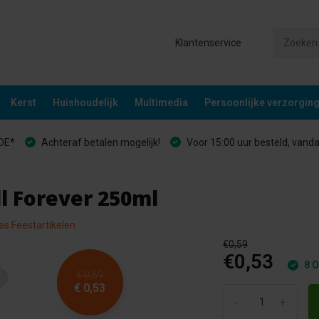
Klantenservice
Kerst
Huishoudelijk
Multimedia
Persoonlijke verzorgin
&DE*
Achteraf betalen mogelijk!
Voor 15:00 uur besteld, vand
l Forever 250ml
les Feestartikelen
€0,59
€0,53
8 O
€ 0,59
€ 0,53
-
+