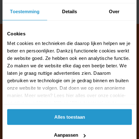
Toestemming
Details
Over
Delen
Cookies
Met cookies en technieken die daarop lijken helpen we je
beter en persoonlijker. Dankzij functionele cookies werkt
Klantenservice & FAQ
de website goed. Ze hebben ook een analytische functie.
Wij staan voor u klaar.
Zo maken we de website elke dag een beetje beter. We
laten je graag nuttige advertenties zien. Daarom
Ma t/m vr van 09:30 - 16:00 telefonisch
gebruiken we technologie om je gedrag binnen en buiten
+31 (0)13 785 62 41
onze website te volgen. Dat doen we op een anonieme
manier. Meer weten? Lees hier alles over onze cookie-
en privacyverklaring. Klik op 'Alles toestaan' om te
Naar de klantenservice & FAQ
accepteren.
Alles toestaan
+31 (0)13 785 62 41
info@jouwoutlet.nl
Aanpassen