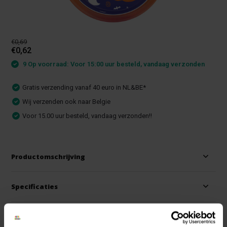
€0,69
€0,62
9 Op voorraad: Voor 15:00 uur besteld, vandaag verzonden
Gratis verzending vanaf 40 euro in NL&BE*
Wij verzenden ook naar Belgie
Voor 15.00 uur besteld, vandaag verzonden!!
Productomschrijving
Specificaties
Reviews