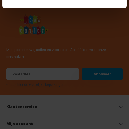
Mis geen nieuws, acties en voordelen! Schrijf je in voor onze
nieuwsbrief
Abonneer
* Lees hier de wettelijke beperkingen
Klantenservice
Mijn account