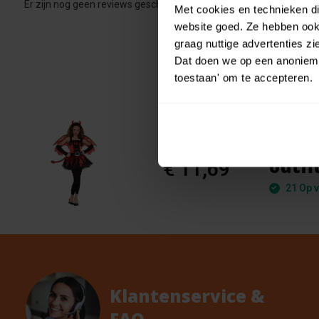
Er zijn nog geen reviews geschreven over dit product..
Met cookies en technieken die
website goed. Ze hebben ook 
graag nuttige advertenties z
Dat doen we op een anonieme 
toestaan' om te accepteren.
Verkl
€ 12,99
outfi
€ 11,69
21 Op v
Klantenservice &