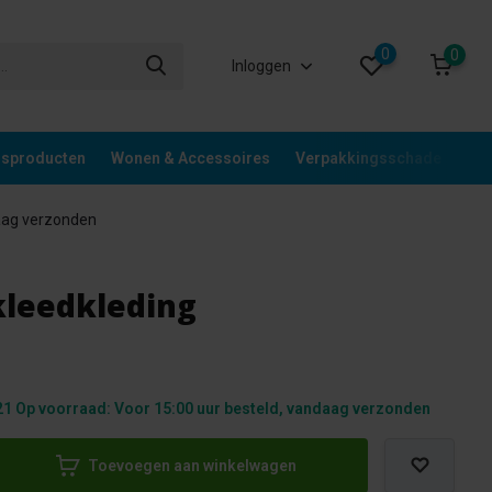
0
0
Inloggen
gsproducten
Wonen & Accessoires
Verpakkingsschade
Div
aag verzonden
rkleedkleding
1 Op voorraad: Voor 15:00 uur besteld, vandaag verzonden
Toevoegen aan winkelwagen