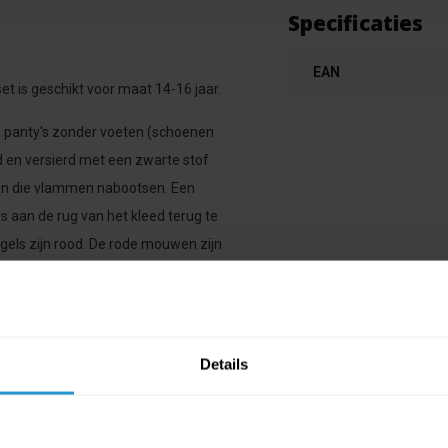
Specificaties
EAN
set is geschikt voor maat 14-16 jaar.
en panty's zonder voeten (schoenen
od en versierd met een zwarte stof
sen die vlammen nabootsen. Een
 is aan de rug van het kleed terug te
gels zijn rood. De rode mouwen zijn
 zwarte kleur. Ideaal voor als
Details