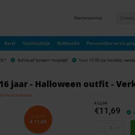
Klantenservice
Kerst
Huishoudelijk
Multimedia
Persoonlijke verzorgin
&DE*
Achteraf betalen mogelijk!
Voor 15:00 uur besteld, vand
6 jaar - Halloween outfit - Ve
les Feestartikelen
€12,99
€11,69
2
€ 12,99
€ 11,69
-
+