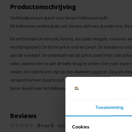
Productomschrijving
Verkleedkostuum duivel voor tieners Halloween oufit.
Dit Halloween verkleedpak voor tieners stelt een duivelin voor. De 
De set bestaat uit een jurk, hoorns, een paar vleugels, mouwen, 
niet inbegrepen). De korte jurk is rood en zwart. De boezem is ro
aan de voorkant. De onderkant van de jurk is zwart met rode pol
valse, zwarte riem is aan de taille terug te vinden. Een rode staart
vinden. De rode hoorns zijn op een diadeem opgezet. De punt vleu
versierd met een zwarte stof. De pantys zonder voeten hebben een
tiener duivel naar het Halloween feest te trekken."
Toestemming
Reviews
0
5
from
Based on 0 reviews
Cookies