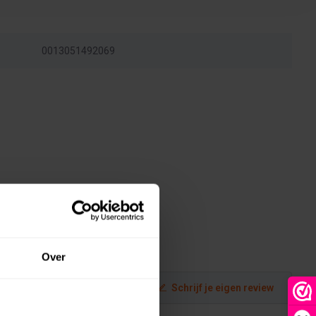
0013051492069
Over
Schrijf je eigen review