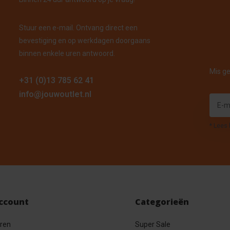
Stuur een e-mail. Ontvang direct een
bevestiging en op werkdagen doorgaans
binnen enkele uren antwoord.
Mis ge
+31 (0)13 785 62 41
info@jouwoutlet.nl
* Lees 
account
Categorieën
eren
Super Sale