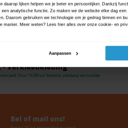
 daarop lijken helpen we je beter en persoonlijker. Dankzij func
een analytische functie. Zo maken we de website elke dag een b
ien. Daarom gebruiken we technologie om je gedrag binnen en bui
manier. Meer weten? Lees hier alles over onze cookie- en privac
Aanpassen
eedkostuum Duivel 14-16 jaar - Hal
t - Verkleedkleding
oorraad: Voor 15:00 uur besteld, vandaag verzonden
Bel of mail ons!
Binnen 24 uur antwoord op je vraag!