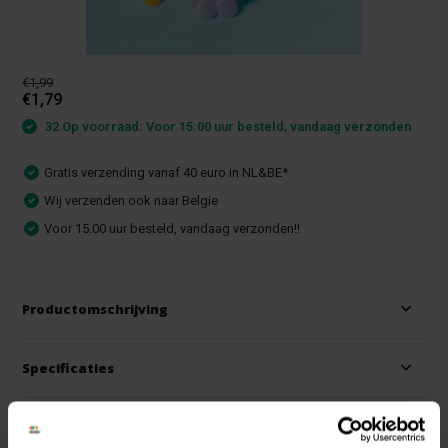
€1,99
€1,79
32 Op voorraad: Voor 15:00 uur besteld, vandaag verzonden
Gratis verzending vanaf 40 euro in NL&BE*
Wij verzenden ook naar Belgie
Voor 15.00 uur besteld, vandaag verzonden!!
Productomschrijving
Specificaties
Reviews