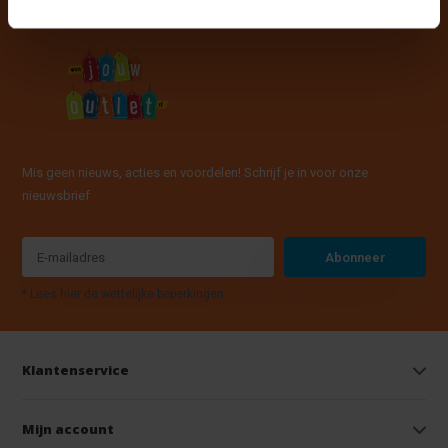
Mis geen nieuws, acties en voordelen! Schrijf je in voor onze
nieuwsbrief
Abonneer
* Lees hier de wettelijke beperkingen
Klantenservice
Mijn account