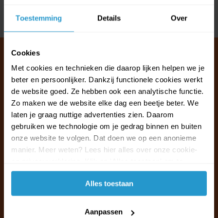
Toestemming
Details
Over
Delen
Cookies
Met cookies en technieken die daarop lijken helpen we je
beter en persoonlijker. Dankzij functionele cookies werkt
Klantenservice & FAQ
de website goed. Ze hebben ook een analytische functie.
Wij staan voor u klaar.
Zo maken we de website elke dag een beetje beter. We
laten je graag nuttige advertenties zien. Daarom
Ma t/m vr van 09:30 - 16:00 telefonisch
gebruiken we technologie om je gedrag binnen en buiten
+31 (0)13 785 62 41
onze website te volgen. Dat doen we op een anonieme
manier. Meer weten? Lees hier alles over onze cookie-
en privacyverklaring. Klik op 'Alles toestaan' om te
Naar de klantenservice & FAQ
accepteren.
Alles toestaan
+31 (0)13 785 62 41
info@jouwoutlet.nl
Aanpassen