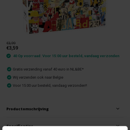
€3,99
€3,59
40 Op voorraad: Voor 15:00 uur besteld, vandaag verzonden
Gratis verzending vanaf 40 euro in NL&BE*
Wij verzenden ook naar Belgie
Voor 15.00 uur besteld, vandaag verzonden!!
Productomschrijving
Specificaties