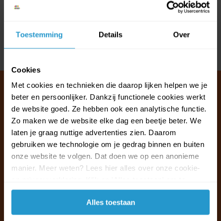
Reviews
Toestemming
Details
Over
Delen
Cookies
Met cookies en technieken die daarop lijken helpen we je
beter en persoonlijker. Dankzij functionele cookies werkt
de website goed. Ze hebben ook een analytische functie.
Klantenservice & FAQ
Zo maken we de website elke dag een beetje beter. We
Wij staan voor u klaar.
laten je graag nuttige advertenties zien. Daarom
gebruiken we technologie om je gedrag binnen en buiten
onze website te volgen. Dat doen we op een anonieme
Ma t/m vr van 09:30 - 16:00 telefonisch
manier. Meer weten? Lees hier alles over onze cookie-
+31 (0)13 785 62 41
en privacyverklaring. Klik op 'Alles toestaan' om te
accepteren.
Naar de klantenservice & FAQ
Alles toestaan
+31 (0)13 785 62 41