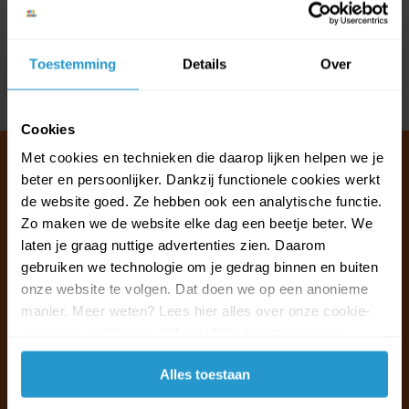
Reviews
Toestemming
Details
Over
Delen
Cookies
Met cookies en technieken die daarop lijken helpen we je
beter en persoonlijker. Dankzij functionele cookies werkt
de website goed. Ze hebben ook een analytische functie.
Klantenservice & FAQ
Zo maken we de website elke dag een beetje beter. We
Wij staan voor u klaar.
laten je graag nuttige advertenties zien. Daarom
gebruiken we technologie om je gedrag binnen en buiten
onze website te volgen. Dat doen we op een anonieme
Ma t/m vr van 09:30 - 16:00 telefonisch
manier. Meer weten? Lees hier alles over onze cookie-
+31 (0)13 785 62 41
en privacyverklaring. Klik op 'Alles toestaan' om te
accepteren.
Naar de klantenservice & FAQ
Alles toestaan
+31 (0)13 785 62 41