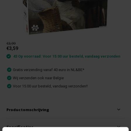
€3,99
€3,59
43 Op voorraad: Voor 15:00 uur besteld, vandaag verzonden
Gratis verzending vanaf 40 euro in NL&BE*
Wij verzenden ook naar Belgie
Voor 15.00 uur besteld, vandaag verzonden!!
Productomschrijving
Specificaties